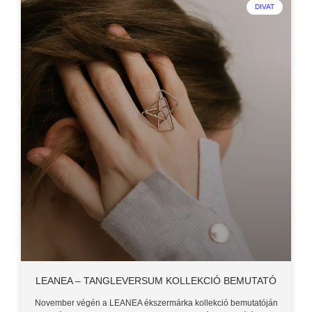
DIVAT
LEANEA – TANGLEVERSUM KOLLEKCIÓ BEMUTATÓ
November végén a LEANEA ékszermárka kollekció bemutatóján