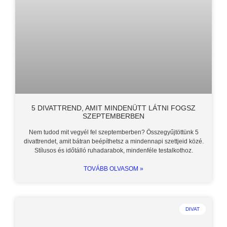
5 DIVATTREND, AMIT MINDENÜTT LÁTNI FOGSZ
SZEPTEMBERBEN
Nem tudod mit vegyél fel szeptemberben? Összegyűjtöttünk 5
divattrendet, amit bátran beépíthetsz a mindennapi szettjeid közé.
Stílusos és időtálló ruhadarabok, mindenféle testalkothoz.
TOVÁBB OLVASOM »
DIVAT