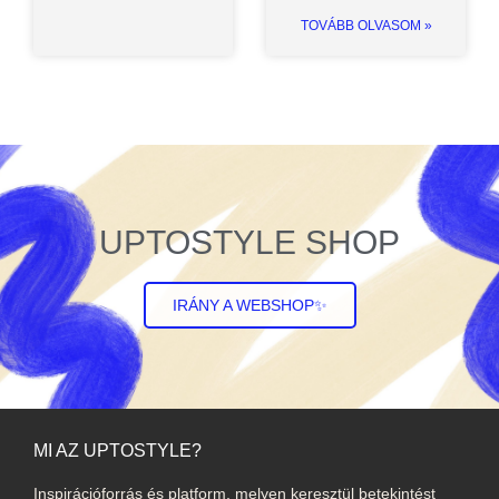
TOVÁBB OLVASOM »
UPTOSTYLE SHOP
IRÁNY A WEBSHOP✨
MI AZ UPTOSTYLE?
Inspirációforrás és platform, melyen keresztül betekintést