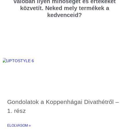
valóban ilyen minőséget és értékeket
közvetít. Neked mely termékek a
kedvenceid?
Gondolatok a Koppenhágai Divathétről –
1. rész
ELOLVASOM »