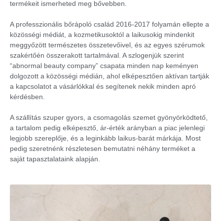
termékeit ismerheted meg bővebben.
A professzionális bőrápoló család 2016-2017 folyamán ellepte a
közösségi médiát, a kozmetikusoktól a laikusokig mindenkit
meggyőzött természetes összetevőivel, és az egyes szérumok
szakértőén összerakott tartalmával. A szlogenjük szerint
“abnormal beauty company” csapata minden nap keményen
dolgozott a közösségi médián, ahol elképesztően aktívan tartják
a kapcsolatot a vásárlókkal és segítenek nekik minden apró
kérdésben.
A szállítás szuper gyors, a csomagolás szemet gyönyörködtető,
a tartalom pedig elképesztő, ár-érték arányban a piac jelenlegi
legjobb szereplője, és a leginkább laikus-barát márkája. Most
pedig szeretnénk részletesen bemutatni néhány terméket a
saját tapasztalataink alapján.