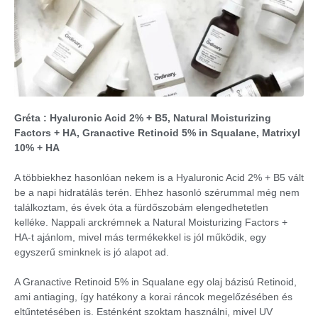
Gréta : Hyaluronic Acid 2% + B5, Natural Moisturizing
Factors + HA, Granactive Retinoid 5% in Squalane, Matrixyl
10% + HA
A többiekhez hasonlóan nekem is a Hyaluronic Acid 2% + B5 vált
be a napi hidratálás terén. Ehhez hasonló szérummal még nem
találkoztam, és évek óta a fürdőszobám elengedhetetlen
kelléke. Nappali arckrémnek a Natural Moisturizing Factors +
HA-t ajánlom, mivel más termékekkel is jól működik, egy
egyszerű sminknek is jó alapot ad.
A Granactive Retinoid 5% in Squalane egy olaj bázisú Retinoid,
ami antiaging, így hatékony a korai ráncok megelőzésében és
eltűntetésében is. Esténként szoktam használni, mivel UV