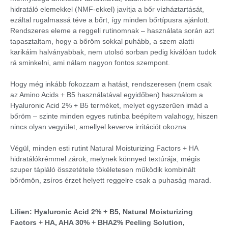
hidratáló elemekkel (NMF-ekkel) javítja a bőr vízháztartását,
ezáltal rugalmassá téve a bőrt, így minden bőrtípusra ajánlott.
Rendszeres eleme a reggeli rutinomnak – használata során azt
tapasztaltam, hogy a bőröm sokkal puhább, a szem alatti
karikáim halványabbak, nem utolsó sorban pedig kiválóan tudok
rá sminkelni, ami nálam nagyon fontos szempont.
Hogy még inkább fokozzam a hatást, rendszeresen (nem csak
az Amino Acids + B5 használatával egyidőben) használom a
Hyaluronic Acid 2% + B5 terméket, melyet egyszerűen imád a
bőröm – szinte minden egyes rutinba beépítem valahogy, hiszen
nincs olyan vegyület, amellyel keverve irritációt okozna.
Végül, minden esti rutint Natural Moisturizing Factors + HA
hidratálókrémmel zárok, melynek könnyed textúrája, mégis
szuper tápláló összetétele tökéletesen működik kombinált
bőrömön, zsíros érzet helyett reggelre csak a puhaság marad.
Lilien: Hyaluronic Acid 2% + B5, Natural Moisturizing
Factors + HA, AHA 30% + BHA2% Peeling Solution,