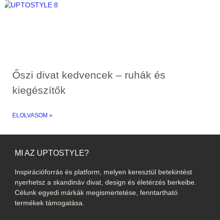
Őszi divat kedvencek – ruhák és
kiegészítők
ELOLVASOM »
MI AZ UPTOSTYLE?
Inspirációforrás és platform, melyen keresztül betekintést
nyerhetsz a skandináv divat, design és életérzés berkeibe.
Célunk egyedi márkák megismertetése, fenntartható
termékek támogatása.