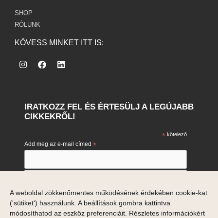
SHOP
RÓLUNK
KÖVESS MINKET ITT IS:
IRATKOZZ FEL ÉS ÉRTESÜLJ A LEGÚJABB
CIKKEKRŐL!
*
kötelező
Add meg az e-mail címed
*
Engedélyezem e-mail címem marketing célú feldolgozását.
A weboldal zökkenőmentes működésének érdekében cookie-kat
Engedélyezem
('sütiket') használunk. A beállítások gombra kattintva
Ha meggondolod magad, akkor a hírlevelek alján tudsz
módosíthatod az eszköz preferenciáit. Részletes információkért
leiratkozni.