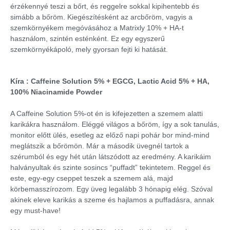
érzékennyé teszi a bőrt, és reggelre sokkal kipihentebb és
simább a bőröm. Kiegészítésként az arcbőröm, vagyis a
szemkörnyékem megóvásához a Matrixly 10% + HA-t
használom, szintén esténként. Ez egy egyszerű
szemkörnyékápoló, mely gyorsan fejti ki hatását.
Kíra : Caffeine Solution 5% + EGCG, Lactic Acid 5% + HA,
100% Niacinamide Powder
A Caffeine Solution 5%-ot én is kifejezetten a szemem alatti
karikákra használom. Eléggé világos a bőröm, így a sok tanulás,
monitor előtt ülés, esetleg az előző napi pohár bor mind-mind
meglátszik a bőrömön. Már a második üvegnél tartok a
szérumból és egy hét után látszódott az eredmény. A karikáim
halványultak és szinte sosincs “puffadt” tekintetem. Reggel és
este, egy-egy cseppet teszek a szemem alá, majd
körbemasszírozom. Egy üveg legalább 3 hónapig elég. Szóval
akinek eleve karikás a szeme és hajlamos a puffadásra, annak
egy must-have!