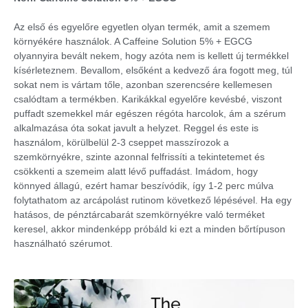
Az első és egyelőre egyetlen olyan termék, amit a szemem
környékére használok. A Caffeine Solution 5% + EGCG
olyannyira bevált nekem, hogy azóta nem is kellett új termékkel
kísérleteznem. Bevallom, elsőként a kedvező ára fogott meg, túl
sokat nem is vártam tőle, azonban szerencsére kellemesen
csalódtam a termékben. Karikákkal egyelőre kevésbé, viszont
puffadt szemekkel már egészen régóta harcolok, ám a szérum
alkalmazása óta sokat javult a helyzet. Reggel és este is
használom, körülbelül 2-3 cseppet masszírozok a
szemkörnyékre, szinte azonnal felfrissíti a tekintetemet és
csökkenti a szemeim alatt lévő puffadást. Imádom, hogy
könnyed állagú, ezért hamar beszívódik, így 1-2 perc múlva
folytathatom az arcápolást rutinom következő lépésével. Ha egy
hatásos, de pénztárcabarát szemkörnyékre való terméket
keresel, akkor mindenképp próbáld ki ezt a minden bőrtípuson
használható szérumot.