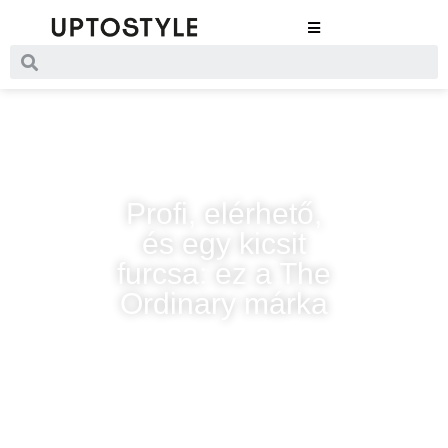
Profi, elérhető,
és egy kicsit
furcsa: ez a The
Ordinary márka