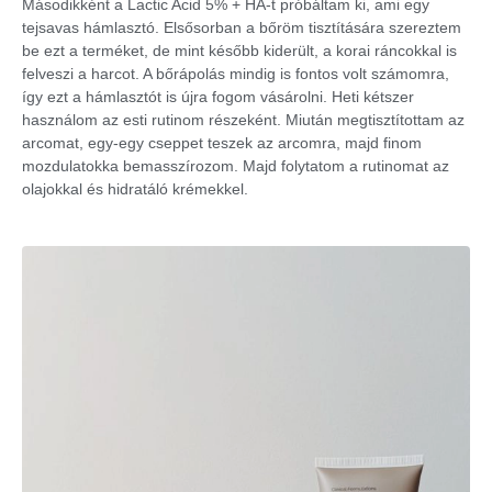
Másodikként a Lactic Acid 5% + HA-t próbáltam ki, ami egy
tejsavas hámlasztó. Elsősorban a bőröm tisztítására szereztem
be ezt a terméket, de mint később kiderült, a korai ráncokkal is
felveszi a harcot. A bőrápolás mindig is fontos volt számomra,
így ezt a hámlasztót is újra fogom vásárolni. Heti kétszer
használom az esti rutinom részeként. Miután megtisztítottam az
arcomat, egy-egy cseppet teszek az arcomra, majd finom
mozdulatokka bemasszírozom. Majd folytatom a rutinomat az
olajokkal és hidratáló krémekkel.