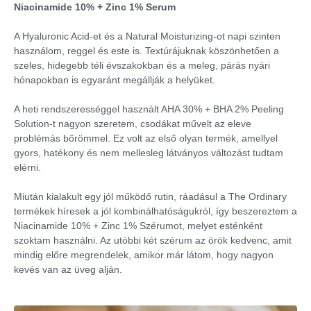
Niacinamide 10% + Zinc 1% Serum
A Hyaluronic Acid-et és a Natural Moisturizing-ot napi szinten
használom, reggel és este is. Textúrájuknak köszönhetően a
szeles, hidegebb téli évszakokban és a meleg, párás nyári
hónapokban is egyaránt megállják a helyüket.
A heti rendszerességgel használt AHA 30% + BHA 2% Peeling
Solution-t nagyon szeretem, csodákat művelt az eleve
problémás bőrömmel. Ez volt az első olyan termék, amellyel
gyors, hatékony és nem mellesleg látványos változást tudtam
elérni.
Miután kialakult egy jól működő rutin, ráadásul a The Ordinary
termékek híresek a jól kombinálhatóságukról, így beszereztem a
Niacinamide 10% + Zinc 1% Szérumot, melyet esténként
szoktam használni. Az utóbbi két szérum az örök kedvenc, amit
mindig előre megrendelek, amikor már látom, hogy nagyon
kevés van az üveg alján.