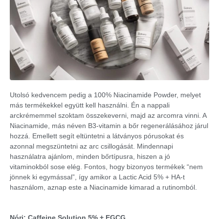
Utolsó kedvencem pedig a 100% Niacinamide Powder, melyet
más termékekkel együtt kell használni. Én a nappali
arckrémemmel szoktam összekeverni, majd az arcomra vinni. A
Niacinamide, más néven B3-vitamin a bőr regenerálásához járul
hozzá. Emellett segít eltüntetni a látványos pórusokat és
azonnal megszüntetni az arc csillogását. Mindennapi
használatra ajánlom, minden bőrtípusra, hiszen a jó
vitaminokból sose elég. Fontos, hogy bizonyos termékek “nem
jönnek ki egymással”, így amikor a Lactic Acid 5% + HA-t
használom, aznap este a Niacinamide kimarad a rutinomból.
Nóri: Caffeine Solution 5% + EGCG