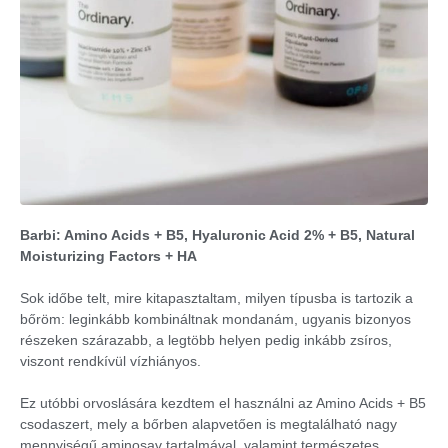
Barbi: Amino Acids + B5, Hyaluronic Acid 2% + B5, Natural
Moisturizing Factors + HA
Sok időbe telt, mire kitapasztaltam, milyen típusba is tartozik a
bőröm: leginkább kombináltnak mondanám, ugyanis bizonyos
részeken szárazabb, a legtöbb helyen pedig inkább zsíros,
viszont rendkívül vízhiányos.
Ez utóbbi orvoslására kezdtem el használni az Amino Acids + B5
csodaszert, mely a bőrben alapvetően is megtalálható nagy
mennyiségű aminosav tartalmával, valamint természetes