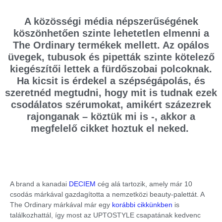
A közösségi média népszerűségének
köszönhetően szinte lehetetlen elmenni a
The Ordinary termékek mellett. Az opálos
üvegek, tubusok és pipetták szinte kötelező
kiegészítői lettek a fürdőszobai polcoknak.
Ha kicsit is érdekel a szépségápolás, és
szeretnéd megtudni, hogy mit is tudnak ezek
csodálatos szérumokat, amikért százezrek
rajonganak – köztük mi is -, akkor a
megfelelő cikket hoztuk el neked.
A brand a kanadai
DECIEM
cég alá tartozik, amely már 10
csodás márkával gazdagította a nemzetközi beauty-palettát. A
The Ordinary márkával már egy
korábbi cikkünkben
is
találkozhattál, így most az UPTOSTYLE csapatának kedvenc