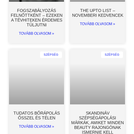
FOGSZABÁLYOZÁS
THE UPTO LIST –
FELNŐTTKÉNT – EZEKEN
NOVEMBERI KEDVENCEK
A TÉVHITEKEN ÉRDEMES
TOVÁBB OLVASOM »
TÚLJUTNI
TOVÁBB OLVASOM »
SZÉPSÉG
SZÉPSÉG
TUDATOS BŐRÁPOLÁS
SKANDINÁV
ŐSSZEL ÉS TÉLEN
SZÉPSÉGÁPOLÁSI
MÁRKÁK, AMIKET MINDEN
TOVÁBB OLVASOM »
BEAUTY RAJONGÓNAK
ISMERNIE KELL