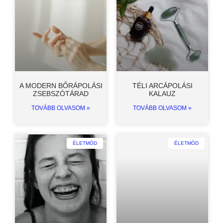
A MODERN BŐRÁPOLÁSI
TÉLI ARCÁPOLÁSI
ZSEBSZÓTÁRAD
KALAUZ
TOVÁBB OLVASOM »
TOVÁBB OLVASOM »
ÉLETMÓD
ÉLETMÓD