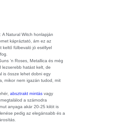
: A Natural Witch honlapján
emet kápráztató, ám ez az
keltő fülbevaló jó eséllyel
fog.
Guns ‘n Roses, Metallica és még
 lezserebb hatást kelt, de
 is össze lehet dobni egy
a, mikor nem igazán tudod, mit
ehér,
absztrakt mintás
vagy
an megtalálod a számodra
mut anyaga akár 20-25 kilót is
gjelenése pedig az elegánsabb és a
rosítás.