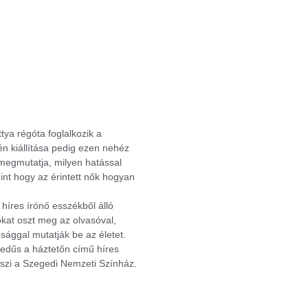
tya régóta foglalkozik a
n kiállítása pedig ezen nehéz
 megmutatja, milyen hatással
int hogy az érintett nők hogyan
A híres írónő esszékből álló
okat oszt meg az olvasóval,
sággal mutatják be az életet.
gedűs a háztetőn című híres
iszi a Szegedi Nemzeti Színház.