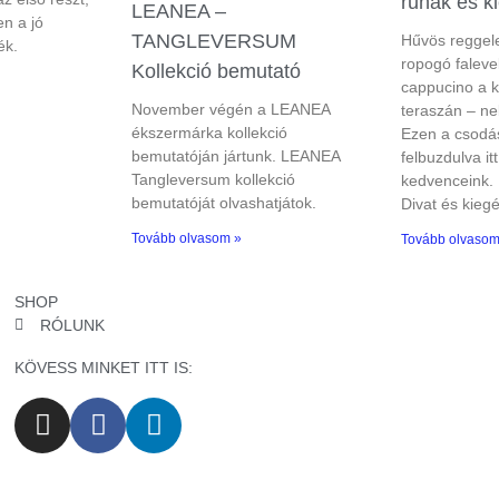
ruhák és k
LEANEA –
n a jó
TANGLEVERSUM
Hűvös reggele
ék.
ropogó faleve
Kollekció bemutató
cappucino a 
November végén a LEANEA
teraszán – ne
ékszermárka kollekció
Ezen a csodá
bemutatóján jártunk. LEANEA
felbuzdulva it
Tangleversum kollekció
kedvenceink.
bemutatóját olvashatjátok.
Divat és kiegé
Tovább olvasom »
Tovább olvasom
SHOP
RÓLUNK
KÖVESS MINKET ITT IS: