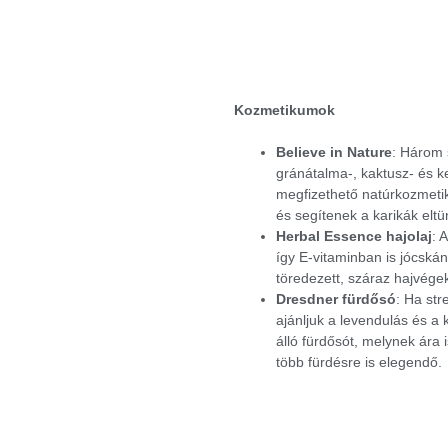
Kozmetikumok
Believe in Nature
: Három 
gránátalma-, kaktusz- és ke
megfizethető natúrkozmetik
és segítenek a karikák elt
Herbal Essence hajolaj
: 
így E-vitaminban is jócská
töredezett, száraz hajvége
Dresdner fürdősó
: Ha st
ajánljuk a levendulás és a
álló fürdősót, melynek ára
több fürdésre is elegendő.