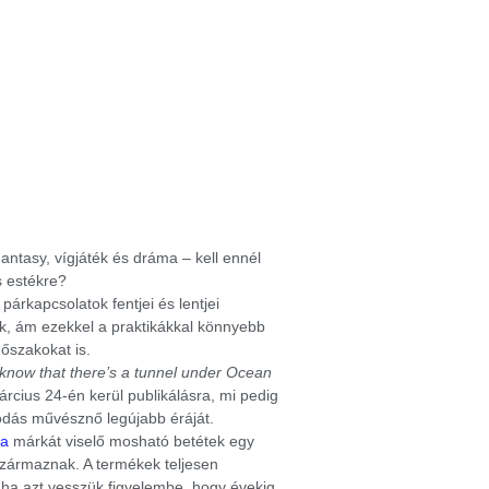
Fantasy, vígjáték és dráma – kell ennél
s estékre?
 párkapcsolatok fentjei és lentjei
ak, ám ezekkel a praktikákkal könnyebb
dőszakokat is.
know that there’s a tunnel under Ocean
cius 24-én kerül publikálásra, mi pedig
sodás művésznő legújabb éráját.
la
márkát viselő mosható betétek egy
zármaznak. A termékek teljesen
 ha azt vesszük figyelembe, hogy évekig