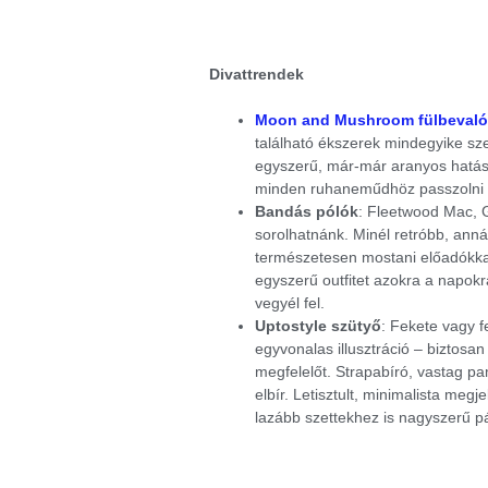
Divattrendek
Moon and Mushroom fülbevaló
található ékszerek mindegyike sz
egyszerű, már-már aranyos hatást 
minden ruhaneműdhöz passzolni 
Bandás pólók
: Fleetwood Mac, 
sorolhatnánk. Minél retróbb, annál
természetesen mostani előadókkal
egyszerű outfitet azokra a napokr
vegyél fel.
Uptostyle szütyő
: Fekete vagy f
egyvonalas illusztráció – biztos
megfelelőt. Strapabíró, vastag pa
elbír. Letisztult, minimalista me
lazább szettekhez is nagyszerű pá