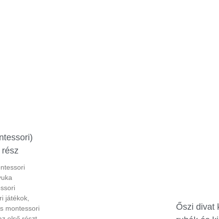
ntessori)
 rész
ontessori
yuka
ssori
i játékok,
Őszi divat
s montessori
z első részt,