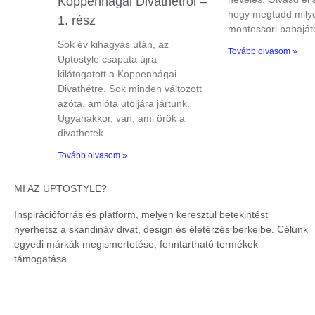
Koppenhágai Divathétről –
hogy megtudd milye
1. rész
montessori babaját
Sok év kihagyás után, az
Tovább olvasom »
Uptostyle csapata újra
kilátogatott a Koppenhágai
Divathétre. Sok minden változott
azóta, amióta utoljára jártunk.
Ugyanakkor, van, ami örök a
divathetek
Tovább olvasom »
MI AZ UPTOSTYLE?
Inspirációforrás és platform, melyen keresztül betekintést
nyerhetsz a skandináv divat, design és életérzés berkeibe. Célunk
egyedi márkák megismertetése, fenntartható termékek
támogatása.