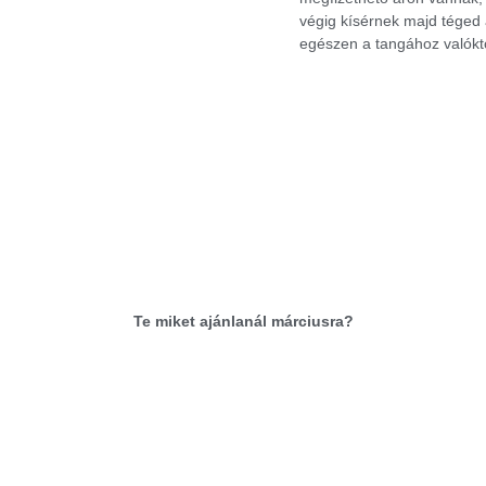
végig kísérnek majd téged a
egészen a tangához valóktó
Te miket ajánlanál márciusra?