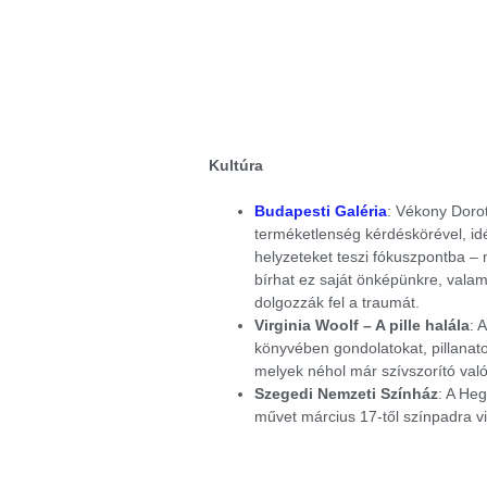
Kultúra
Budapesti Galéria
: Vékony Dorot
terméketlenség kérdéskörével, idé
helyzeteket teszi fókuszpontba –
bírhat ez saját önképünkre, valam
dolgozzák fel a traumát.
Virginia Woolf – A pille halála
: 
könyvében gondolatokat, pillanat
melyek néhol már szívszorító való
Szegedi Nemzeti Színház
: A He
művet március 17-től színpadra v