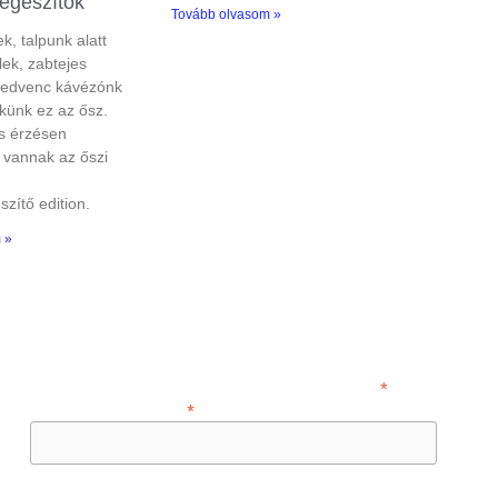
iegészítők
Tovább olvasom »
k, talpunk alatt
lek, zabtejes
kedvenc kávézónk
künk ez az ősz.
s érzésen
t vannak az őszi
szítő edition.
 »
IRATKOZZ FEL ÉS ÉRTESÜLJ A LEGÚJABB
CIKKEKRŐL!
*
kötelező
Add meg az e-mail címed
*
Engedélyezem e-mail címem marketing célú feldolgozását.