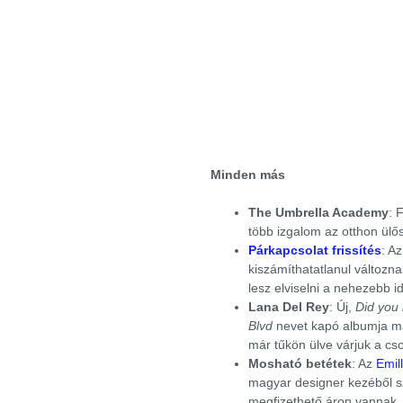
Minden más
The Umbrella Academy
: 
több izgalom az otthon ülő
Párkapcsolat frissítés
: Az
kiszámíthatatlanul változn
lesz elviselni a nehezebb i
Lana Del Rey
: Új,
Did you 
Blvd
nevet kapó albumja már
már tűkön ülve várjuk a c
Mosható betétek
: Az
Emil
magyar designer kezéből s
megfizethető áron vannak,