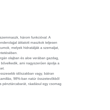
szemmaszk, három funkcióval. A
nderolajjal átitatott maszkok teljesen
umok, melyek hidratálják a szemaljat,
üntetésében.
Argán olajban és aloe verában gazdag,
n bővelkedik, ami nagyszerűen ápolja a
ket.
resszesebb időszakban vagy, bátran
 kamillás, 98%-ban natúr összetevőkből
 is pénztárcabarát, ráadásul egy csomag