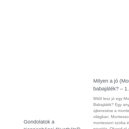
Milyen a jó (Mo
babajáték? – 1.
Mitől lesz jó egy M
Babajáték? Egy an
újkeresése a monte
világban. Montessor
Gondolatok a
montessori szoba é
nevelés. Olvasd el a