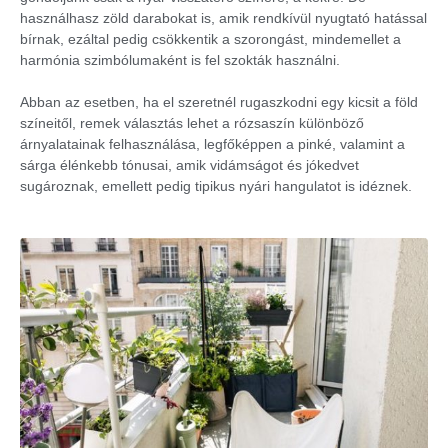
használhasz zöld darabokat is, amik rendkívül nyugtató hatással
bírnak, ezáltal pedig csökkentik a szorongást, mindemellet a
harmónia szimbólumaként is fel szokták használni.
Abban az esetben, ha el szeretnél rugaszkodni egy kicsit a föld
színeitől, remek választás lehet a rózsaszín különböző
árnyalatainak felhasználása, legfőképpen a pinké, valamint a
sárga élénkebb tónusai, amik vidámságot és jókedvet
sugároznak, emellett pedig tipikus nyári hangulatot is idéznek.