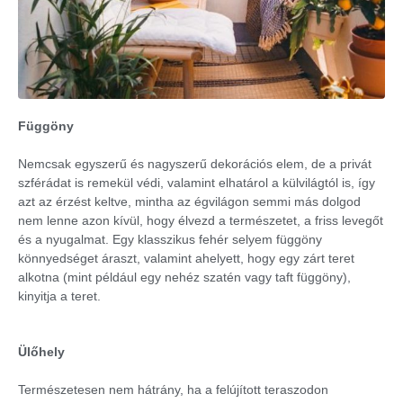
Függöny
Nemcsak egyszerű és nagyszerű dekorációs elem, de a privát
szférádat is remekül védi, valamint elhatárol a külvilágtól is, így
azt az érzést keltve, mintha az égvilágon semmi más dolgod
nem lenne azon kívül, hogy élvezd a természetet, a friss levegőt
és a nyugalmat. Egy klasszikus fehér selyem függöny
könnyedséget áraszt, valamint ahelyett, hogy egy zárt teret
alkotna (mint például egy nehéz szatén vagy taft függöny),
kinyitja a teret.
Ülőhely
Természetesen nem hátrány, ha a felújított teraszodon