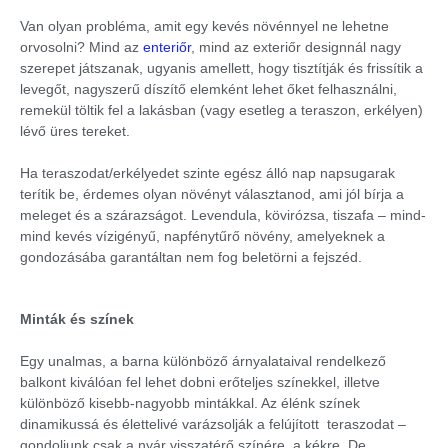
Van olyan probléma, amit egy kevés növénnyel ne lehetne
orvosolni? Mind az
enteriőr
, mind az exteriőr designnál nagy
szerepet játszanak, ugyanis amellett, hogy tisztítják és frissítik a
levegőt, nagyszerű díszítő elemként lehet őket felhasználni,
remekül töltik fel a lakásban (vagy esetleg a teraszon, erkélyen)
lévő üres tereket.
Ha teraszodat/erkélyedet szinte egész álló nap napsugarak
terítik be, érdemes olyan növényt választanod, ami jól bírja a
meleget és a szárazságot. Levendula, kövirózsa, tiszafa – mind-
mind kevés vízigényű, napfénytűrő növény, amelyeknek a
gondozásába garantáltan nem fog beletörni a fejszéd.
Minták és színek
Egy unalmas, a barna különböző árnyalataival rendelkező
balkont kiválóan fel lehet dobni erőteljes színekkel, illetve
különböző kisebb-nagyobb mintákkal. Az élénk színek
dinamikussá és élettelivé varázsolják a felújított teraszodat –
gondoljunk csak a nyár visszatérő színére, a kékre. De