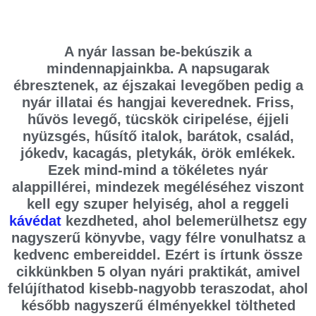
A nyár lassan be-bekúszik a
mindennapjainkba. A napsugarak
ébresztenek, az éjszakai levegőben pedig a
nyár illatai és hangjai keverednek. Friss,
hűvös levegő, tücskök ciripelése, éjjeli
nyüzsgés, hűsítő italok, barátok, család,
jókedv, kacagás, pletykák, örök emlékek.
Ezek mind-mind a tökéletes nyár
alappillérei, mindezek megéléséhez viszont
kell egy szuper helyiség, ahol a reggeli
kávédat
kezdheted, ahol belemerülhetsz egy
nagyszerű könyvbe, vagy félre vonulhatsz a
kedvenc embereiddel. Ezért is írtunk össze
cikkünkben 5 olyan nyári praktikát, amivel
felújíthatod kisebb-nagyobb teraszodat, ahol
később nagyszerű élményekkel töltheted