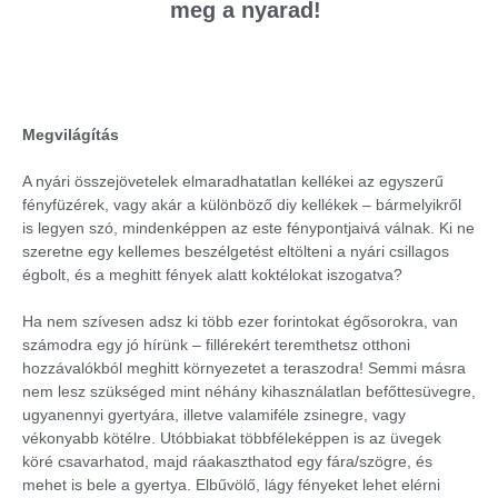
meg a nyarad!
Megvilágítás
A nyári összejövetelek elmaradhatatlan kellékei az egyszerű
fényfüzérek, vagy akár a különböző diy kellékek – bármelyikről
is legyen szó, mindenképpen az este fénypontjaivá válnak. Ki ne
szeretne egy kellemes beszélgetést eltölteni a nyári csillagos
égbolt, és a meghitt fények alatt koktélokat iszogatva?
Ha nem szívesen adsz ki több ezer forintokat égősorokra, van
számodra egy jó hírünk – fillérekért teremthetsz otthoni
hozzávalókból meghitt környezetet a teraszodra! Semmi másra
nem lesz szükséged mint néhány kihasználatlan befőttesüvegre,
ugyanennyi gyertyára, illetve valamiféle zsinegre, vagy
vékonyabb kötélre. Utóbbiakat többféleképpen is az üvegek
köré csavarhatod, majd ráakaszthatod egy fára/szögre, és
mehet is bele a gyertya. Elbűvölő, lágy fényeket lehet elérni