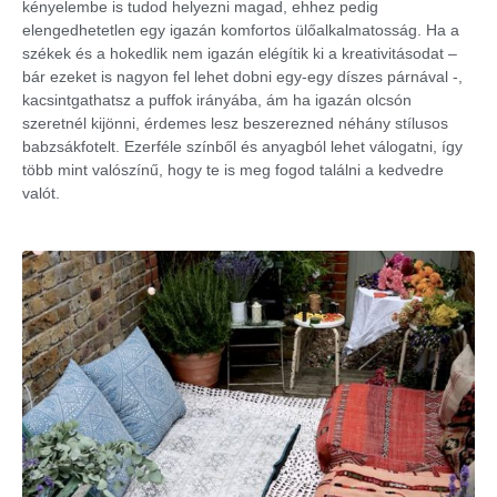
kényelembe is tudod helyezni magad, ehhez pedig
elengedhetetlen egy igazán komfortos ülőalkalmatosság. Ha a
székek és a hokedlik nem igazán elégítik ki a kreativitásodat –
bár ezeket is nagyon fel lehet dobni egy-egy díszes párnával -,
kacsintgathatsz a puffok irányába, ám ha igazán olcsón
szeretnél kijönni, érdemes lesz beszerezned néhány stílusos
babzsákfotelt. Ezerféle színből és anyagból lehet válogatni, így
több mint valószínű, hogy te is meg fogod találni a kedvedre
valót.