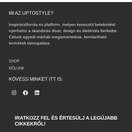
MI AZ UPTOSTYLE?
Inspirációforrás és platform, melyen keresztül betekintést
nyerhetsz a skandináv divat, design és életérzés berkeibe.
Célunk egyedi márkák megismertetése, fenntartható
termékek támogatása.
SHOP
RÓLUNK
KÖVESS MINKET ITT IS:
IRATKOZZ FEL ÉS ÉRTESÜLJ A LEGÚJABB
CIKKEKRŐL!