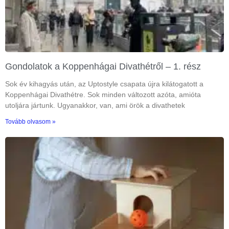
Gondolatok a Koppenhágai Divathétről – 1. rész
Sok év kihagyás után, az Uptostyle csapata újra kilátogatott a
Koppenhágai Divathétre. Sok minden változott azóta, amióta
utoljára jártunk. Ugyanakkor, van, ami örök a divathetek
Tovább olvasom »