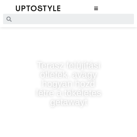
Terasz felújítási
ötletek, avagy
hogyan hozd
létre a tökéletes
getawayt