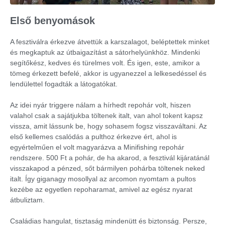
Első benyomások
A fesztiválra érkezve átvettük a karszalagot, beléptettek minket
és megkaptuk az útbaigazítást a sátorhelyünkhöz. Mindenki
segítőkész, kedves és türelmes volt. És igen, este, amikor a
tömeg érkezett befelé, akkor is ugyanezzel a lelkesedéssel és
lendülettel fogadták a látogatókat.
Az idei nyár triggere nálam a hírhedt repohár volt, hiszen
valahol csak a sajátjukba töltenek italt, van ahol tokent kapsz
vissza, amit lássunk be, hogy sohasem fogsz visszaváltani. Az
első kellemes csalódás a pulthoz érkezve ért, ahol is
egyértelműen el volt magyarázva a Minifishing repohár
rendszere. 500 Ft a pohár, de ha akarod, a fesztivál kijáratánál
visszakapod a pénzed, sőt bármilyen pohárba töltenek neked
italt. Így giganagy mosollyal az arcomon nyomtam a pultos
kezébe az egyetlen repoharamat, amivel az egész nyarat
átbuliztam.
Családias hangulat, tisztaság mindenütt és biztonság. Persze,