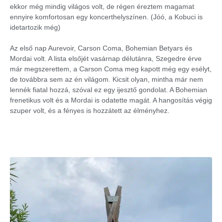
ekkor még mindig világos volt, de régen éreztem magamat
ennyire komfortosan egy koncerthelyszínen. (Jóó, a Kobuci is
idetartozik még)
Az első nap Aurevoir, Carson Coma, Bohemian Betyars és
Mordai volt. A lista elsőjét vasárnap délutánra, Szegedre érve
már megszerettem, a Carson Coma meg kapott még egy esélyt,
de továbbra sem az én világom. Kicsit olyan, mintha már nem
lennék fiatal hozzá, szóval ez egy ijesztő gondolat. A Bohemian
frenetikus volt és a Mordai is odatette magát. A hangosítás végig
szuper volt, és a fényes is hozzátett az élményhez.