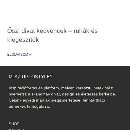
Őszi divat kedvencek – ruhák és
kiegészítők
ELOLVASOM »
MI AZ UPTOSTYLE?
Inspirációforrás és platform, melyen keresztül betekintést
nyerhetsz a skandináv divat, design és életérzés berkeibe.
Célunk egyedi márkák megismertetése, fenntartható
termékek támogatása.
SHOP