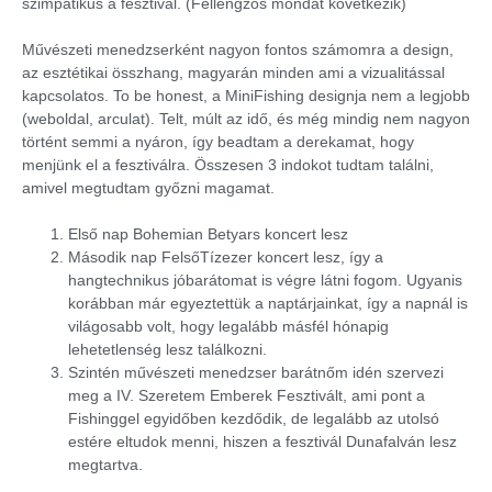
szimpatikus a fesztivál. (Fellengzős mondat következik)
Művészeti menedzserként nagyon fontos számomra a design,
az esztétikai összhang, magyarán minden ami a vizualitással
kapcsolatos. To be honest, a MiniFishing designja nem a legjobb
(weboldal, arculat). Telt, múlt az idő, és még mindig nem nagyon
történt semmi a nyáron, így beadtam a derekamat, hogy
menjünk el a fesztiválra. Összesen 3 indokot tudtam találni,
amivel megtudtam győzni magamat.
Első nap Bohemian Betyars koncert lesz
Második nap FelsőTízezer koncert lesz, így a
hangtechnikus jóbarátomat is végre látni fogom. Ugyanis
korábban már egyeztettük a naptárjainkat, így a napnál is
világosabb volt, hogy legalább másfél hónapig
lehetetlenség lesz találkozni.
Szintén művészeti menedzser barátnőm idén szervezi
meg a IV. Szeretem Emberek Fesztivált, ami pont a
Fishinggel egyidőben kezdődik, de legalább az utolsó
estére eltudok menni, hiszen a fesztivál Dunafalván lesz
megtartva.