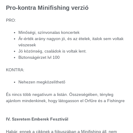
Pro-kontra Minifishing verzió
PRO:
Minőségi, színvonalas koncertek
Ár-érték arány nagyon jó, és az ételek, italok sem voltak
vészesek
Jó közönség, családok is voltak lent.
Biztonságérzet lvl 100
KONTRA:
Nehezen megközelíthető
És nincs több negatívum a listán. Összeségében, tényleg
ajánlom mindenkinek, hogy látogasson el Orfűre és a Fishingre
IV. Szeretem Emberek Fesztivál
Habár, ennek a cikknek a fókuszában a Minifishing áll, nem