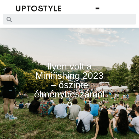
Ilyen volt a
Minifishing 2023
– őszinte
élménybeszámol
ó