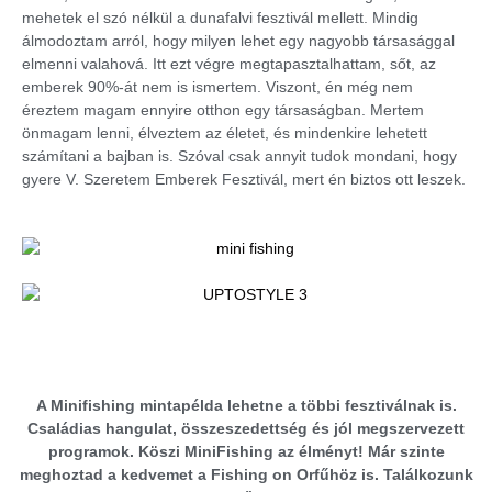
mehetek el szó nélkül a dunafalvi fesztivál mellett. Mindig
álmodoztam arról, hogy milyen lehet egy nagyobb társasággal
elmenni valahová. Itt ezt végre megtapasztalhattam, sőt, az
emberek 90%-át nem is ismertem. Viszont, én még nem
éreztem magam ennyire otthon egy társaságban. Mertem
önmagam lenni, élveztem az életet, és mindenkire lehetett
számítani a bajban is. Szóval csak annyit tudok mondani, hogy
gyere V. Szeretem Emberek Fesztivál, mert én biztos ott leszek.
A Minifishing mintapélda lehetne a többi fesztiválnak is.
Családias hangulat, összeszedettség és jól megszervezett
programok. Köszi MiniFishing az élményt! Már szinte
meghoztad a kedvemet a Fishing on Orfűhöz is. Találkozunk