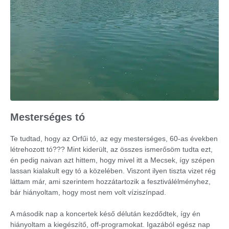
Mesterséges tó
Te tudtad, hogy az Orfűi tó, az egy mesterséges, 60-as években
létrehozott tó??? Mint kiderült, az összes ismerősöm tudta ezt,
én pedig naivan azt hittem, hogy mivel itt a Mecsek, így szépen
lassan kialakult egy tó a közelében. Viszont ilyen tiszta vizet rég
láttam már, ami szerintem hozzátartozik a fesztiválélményhez,
bár hiányoltam, hogy most nem volt víziszínpad.
A második nap a koncertek késő délután kezdődtek, így én
hiányoltam a kiegészítő, off-programokat. Igazából egész nap