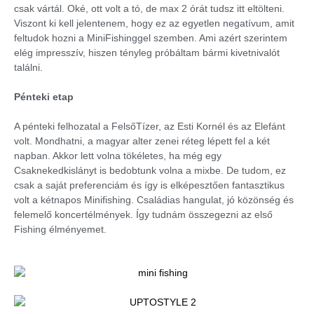
csak vártál. Oké, ott volt a tó, de max 2 órát tudsz itt eltölteni.
Viszont ki kell jelentenem, hogy ez az egyetlen negatívum, amit
feltudok hozni a MiniFishinggel szemben. Ami azért szerintem
elég impresszív, hiszen tényleg próbáltam bármi kivetnivalót
találni.
Pénteki etap
A pénteki felhozatal a FelsőTízer, az Esti Kornél és az Elefánt
volt. Mondhatni, a magyar alter zenei réteg lépett fel a két
napban. Akkor lett volna tökéletes, ha még egy
Csaknekedkislányt is bedobtunk volna a mixbe. De tudom, ez
csak a saját preferenciám és így is elképesztően fantasztikus
volt a kétnapos Minifishing. Családias hangulat, jó közönség és
felemelő koncertélmények. Így tudnám összegezni az első
Fishing élményemet.