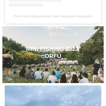
Pécsi Kávé (@pecsikave) által megosztott bejegyzés
MINI FISHING 2023
ORFŰ