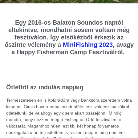
Egy 2016-os Balaton Soundos naptól
eltekintve, mondhatni sosem voltam még
fesztiválon. Így elsőkézből érkezik az
őszinte vélemény a
MiniFishing 2023
, avagy
a Happy Fisherman Camp Fesztiválról.
Ötlettől az indulás napjáig
Természetesen én is Kolorádóra vagy Bánkitóra szerettem volna
kimenni. Gimis haverommal mindenféle fesztiváldesztinációkról
ötleteltünk, de valahogy egyik sem akart összejönni. Mindig
mondta, hogy nézzem meg a Fishing on Orfű fesztivál mini
változatát. Magamhoz hűen, ezt kb. két hónap folyamatos
noszogatás után teljesítettem is, viszont még mindig nem volt