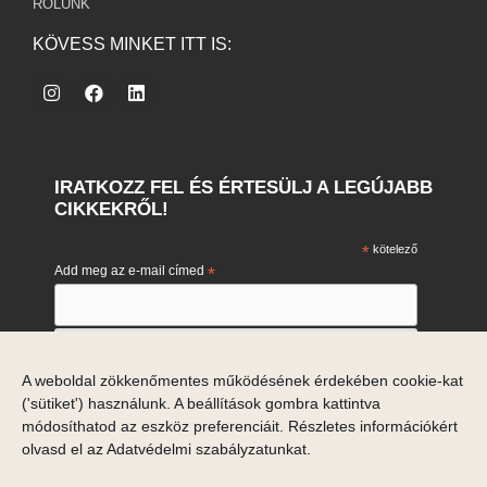
RÓLUNK
KÖVESS MINKET ITT IS:
IRATKOZZ FEL ÉS ÉRTESÜLJ A LEGÚJABB
CIKKEKRŐL!
*
kötelező
Add meg az e-mail címed
*
Engedélyezem e-mail címem marketing célú feldolgozását.
A weboldal zökkenőmentes működésének érdekében cookie-kat
Engedélyezem
('sütiket') használunk. A beállítások gombra kattintva
Ha meggondolod magad, akkor a hírlevelek alján tudsz
leiratkozni.
módosíthatod az eszköz preferenciáit. Részletes információkért
olvasd el az
Adatvédelmi szabályzatunkat
.
Adataid a Mailchimp marketing platformjával is megosztásra
kerülnek.