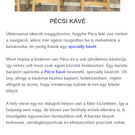
PÉCSI KÁVÉ
Útitársamat sikerült meggyőznöm, hogyha Pécs felé visz minket
a navigáció, akkor már egész nyugodtan be is mehetnénk a
belvárosba, én pedig ihatok egy
specialty kávét
.
Mivel régóta a listámon van Pécs és a sok újhullámos kávézója,
így nehéz volt most csak egyet közülük kiválasztani. Egy barista
barátom ajánlotta a
Pécsi Kávé
nevezetű, specialty kávézót. Oh
boy, ahogy a kávémat kézhez kaptam, belekóstoltam, rögtön
elfogott az érzés, hogy mindennap tudnék itt inni egy fekete
löttyöt.
A hely eleve egy kis eldugott helyen van a főtér közelében, így a
helyiség sem nagy, de bőven van férőhely ennek ellenére is. A
kiszolgálás egyszerűen fantasztikus volt. A barista lányok
kedvesek, vendégközpontúak és elképesztően precízek voltak.