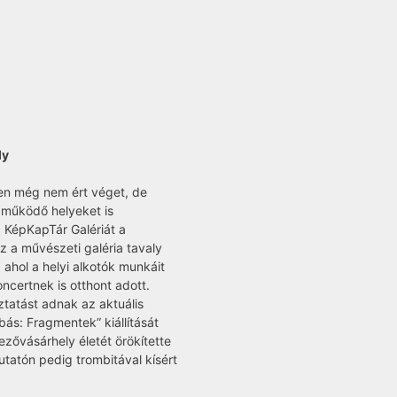
ly
en még nem ért véget, de
 működő helyeket is
 a KépKapTár Galériát a
 a művészeti galéria tavaly
 ahol a helyi alkotók munkáit
ncertnek is otthont adott.
tatást adnak az aktuális
bás: Fragmentek” kiállítását
zővásárhely életét örökítette
tatón pedig trombitával kísért