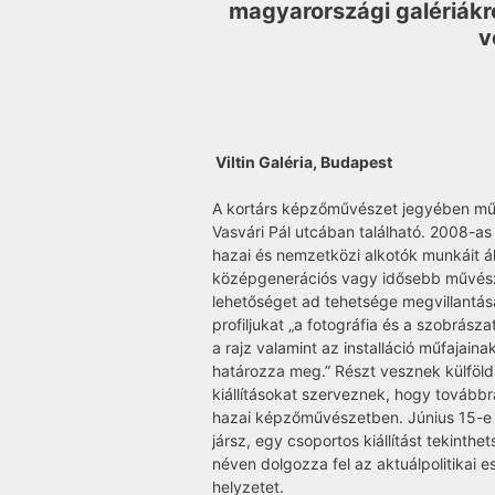
magyarországi galériákró
v
Viltin Galéria, Budapest
A kortárs képzőművészet jegyében műkö
Vasvári Pál utcában található. 2008-a
hazai és nemzetközi alkotók munkáit állí
középgenerációs vagy idősebb művésze
lehetőséget ad tehetsége megvillantás
profiljukat „a fotográfia és a szobrásza
a rajz valamint az installáció műfajaina
határozza meg.” Részt vesznek külföld
kiállításokat szerveznek, hogy továbbr
hazai képzőművészetben. Június 15-e és
jársz, egy csoportos kiállítást tekint
néven dolgozza fel az aktuálpolitikai
helyzetet.