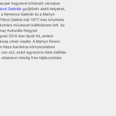
ecsek hegyeivel körülvett városban
écsi Galériák
gyűjtőnév alatti helyeket,
t, a Kemence Galériát és a Martyn
i Pécsi Galéria már 1977-ben kinyitotta
kortárs művészeti kiállítóterem lett. Az
nay Kulturális Negyed
yed 2010-ben épült fel, amikor
árosa címet viselte. A Martyn Ferenc
om Háza barokkos környezetében
van szó, ezért egyszerre több kiállítás
az oldalukon mindig friss tájékoztatást