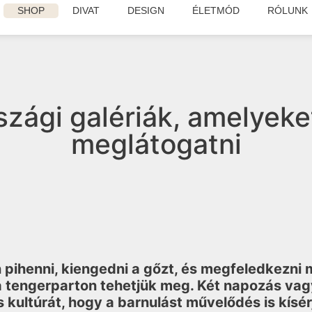
SHOP
DIVAT
DESIGN
ÉLETMÓD
RÓLUNK
zági galériák, amelyek
meglátogatni
pihenni, kiengedni a gőzt, és megfeledkezni 
 tengerparton tehetjük meg. Két napozás vagy
 kultúrát, hogy a barnulást művelődés is kísé