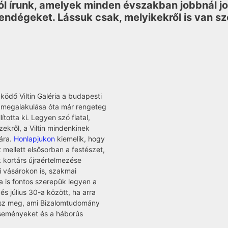
l írunk, amelyek minden évszakban jobbnál job
endégeket. Lássuk csak, melyikekről is van sz
dő Viltin Galéria a budapesti
s megalakulása óta már rengeteg
totta ki. Legyen szó fiatal,
kről, a Viltin mindenkinek
ára.
Honlapjukon
kiemelik, hogy
t mellett elsősorban a festészet,
k kortárs újraértelmezése
i vásárokon is, szakmai
a is fontos szerepük legyen a
 július 30-a között, ha arra
hetsz meg, ami Bizalomtudomány
 eseményeket és a háborús