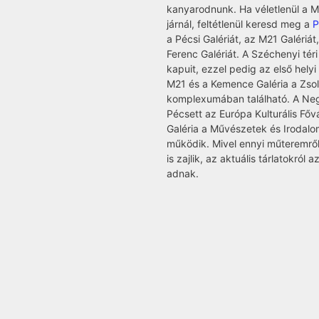
kanyarodnunk. Ha véletlenül a M
járnál, feltétlenül keresd meg a
P
a Pécsi Galériát, az M21 Galériá
Ferenc Galériát. A Széchenyi tér
kapuit, ezzel pedig az első helyi 
M21 és a Kemence Galéria a Zsol
komplexumában található. A Neg
Pécsett az Európa Kulturális Főv
Galéria a Művészetek és Irodal
működik. Mivel ennyi műteremről 
is zajlik, az aktuális tárlatokról 
adnak.