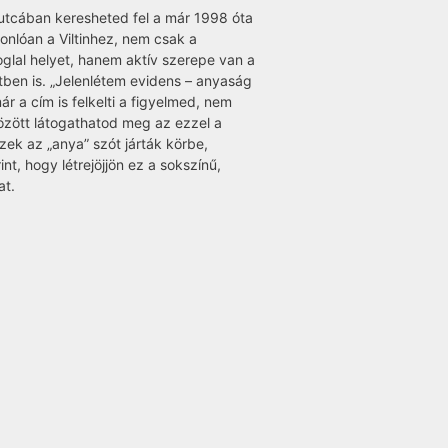
utcában keresheted fel a már 1998 óta
onlóan a Viltinhez, nem csak a
oglal helyet, hanem aktív szerepe van a
tben is. „Jelenlétem evidens – anyaság
ár a cím is felkelti a figyelmed, nem
között látogathatod meg az ezzel a
észek az „anya” szót járták körbe,
nt, hogy létrejöjjön ez a sokszínű,
at.