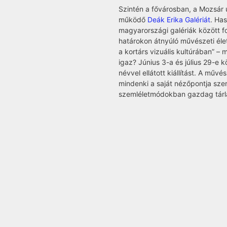
Szintén a fővárosban, a Mozsár 
működő
Deák Erika Galériát
. Has
magyarországi galériák között f
határokon átnyúló művészeti éle
a kortárs vizuális kultúrában” – m
igaz? Június 3-a és július 29-e 
névvel ellátott kiállítást. A műv
mindenki a saját nézőpontja szeri
szemléletmódokban gazdag tárl