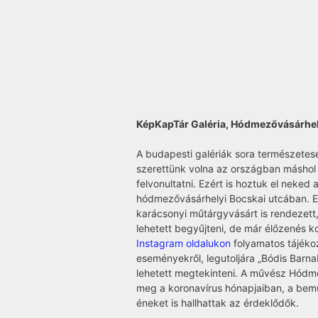
KépKapTár Galéria, Hódmezővásárhe
A budapesti galériák sora természetes
szerettünk volna az országban máshol
felvonultatni. Ezért is hoztuk el neked
hódmezővásárhelyi Bocskai utcában. Ez
karácsonyi műtárgyvásárt is rendezett,
lehetett begyűjteni, de már élőzenés ko
Instagram oldalukon
folyamatos tájékoz
eseményekről, legutoljára „Bódis Barna
lehetett megtekinteni. A művész Hódme
meg a koronavírus hónapjaiban, a bemu
éneket is hallhattak az érdeklődők.