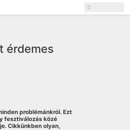
et érdemes
minden problémánkról. Ezt
 fesztiválozás közé
rje. Cikkünkben olyan,