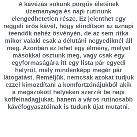
A kávézás sokunk pörgős életének
üzemanyaga és napi rutinunk
elengedhetetlen része. Ez jelenthet egy
reggeli erős kávét, hogy elindítson az aznapi
teendők nehéz ösvényén, de az sem ritka
mikor valaki csak a délutáni negyediknél áll
meg. Azonban ez lehet egy élmény, melyet
másokkal osztunk meg, vagy csak egy
egyformaságára itt egy lista pár egyedi
helyről, mely mindenképp megér pár
látogatást. Reméljük, nemcsak azokat tudjuk
ezzel kimozdítani a komfortzónájukból akik
a megszokott helyeken szerzik be napi
koffeinadagjukat, hanem a város rutinosabb
kávéfogyasztóinak is tudunk újat mutatni.