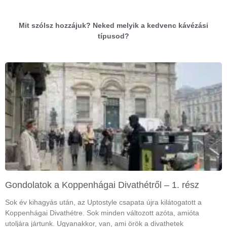
Mit szólsz hozzájuk? Neked melyik a kedvenc kávézási
típusod?
Gondolatok a Koppenhágai Divathétről – 1. rész
Sok év kihagyás után, az Uptostyle csapata újra kilátogatott a
Koppenhágai Divathétre. Sok minden változott azóta, amióta
utoljára jártunk. Ugyanakkor, van, ami örök a divathetek