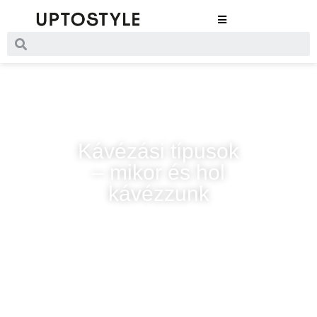
Kávézási típusok
– mikor és hol
kávézzunk