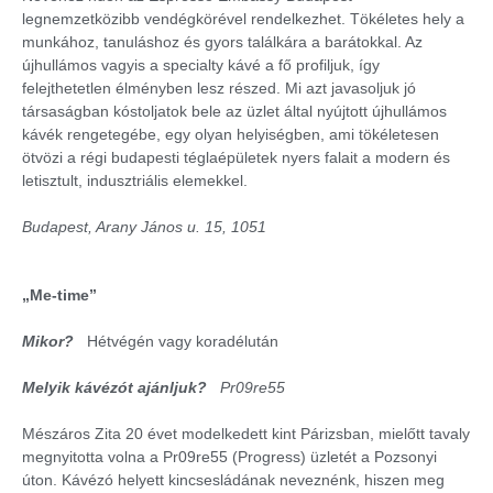
legnemzetközibb vendégkörével rendelkezhet. Tökéletes hely a
munkához, tanuláshoz és gyors találkára a barátokkal. Az
újhullámos vagyis a specialty kávé a fő profiljuk, így
felejthetetlen élményben lesz részed. Mi azt javasoljuk jó
társaságban kóstoljatok bele az üzlet által nyújtott újhullámos
kávék rengetegébe, egy olyan helyiségben, ami tökéletesen
ötvözi a régi budapesti téglaépületek nyers falait a modern és
letisztult, indusztriális elemekkel.
Budapest, Arany János u. 15, 1051
„Me-time”
Mikor?
Hétvégén vagy koradélután
Melyik kávézót ajánljuk?
Pr09re55
Mészáros Zita 20 évet modelkedett kint Párizsban, mielőtt tavaly
megnyitotta volna a Pr09re55 (Progress) üzletét a Pozsonyi
úton. Kávézó helyett kincsesládának neveznénk, hiszen meg