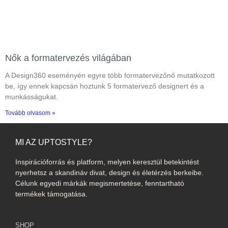
Nők a formatervezés világában
A Design360 eseményén egyre több formatervezőnő mutatkozott
be, így ennek kapcsán hoztunk 5 formatervező designert és a
munkásságukat.
Tovább olvasom »
MI AZ UPTOSTYLE?
Inspirációforrás és platform, melyen keresztül betekintést
nyerhetsz a skandináv divat, design és életérzés berkeibe.
Célunk egyedi márkák megismertetése, fenntartható
termékek támogatása.
SHOP