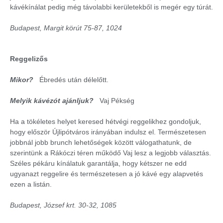
kávékínálat pedig még távolabbi kerületekből is megér egy túrát.
Budapest, Margit körút 75-87, 1024
Reggelizős
Mikor?
Ébredés után délelőtt.
Melyik kávézót ajánljuk?
Vaj Pékség
Ha a tökéletes helyet keresed hétvégi reggelikhez gondoljuk,
hogy először Újlipótváros irányában indulsz el. Természetesen
jobbnál jobb brunch lehetőségek között válogathatunk, de
szerintünk a Rákóczi téren működő Vaj lesz a legjobb választás.
Széles pékáru kínálatuk garantálja, hogy kétszer ne edd
ugyanazt reggelire és természetesen a jó kávé egy alapvetés
ezen a listán.
Budapest, József krt. 30-32, 1085