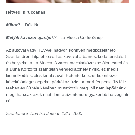
Hétvégi kiruccanás
Mikor?
Délelőtt.
Melyik kávézót ajánljuk?
La Mocca CoffeeShop
Az autóval vagy HÉV-vel nagyon könnyen megközelíthető
Szentendrén látja el teával és kávéval a bámészkodó turistákat
és helyieket a La Mocca. A város macskaköves sétálóutcáiról és
a Duna Korzóról számtalan vendéglátóhely nyílik, ez mégis
kiemelkedik széles kínálatával. Hetente kétszer különböző
kávékülönlegességeket pörköl az üzlet, a merítés pedig 15 féle
teában és 60 féle kávéban mutatkozik meg. Mi nem lepődnénk
meg, ha csak ezek miatt lenne Szentendre gyakoribb hétvégi úti
cél.
Szentendre, Dumtsa Jenő u. 13/a, 2000