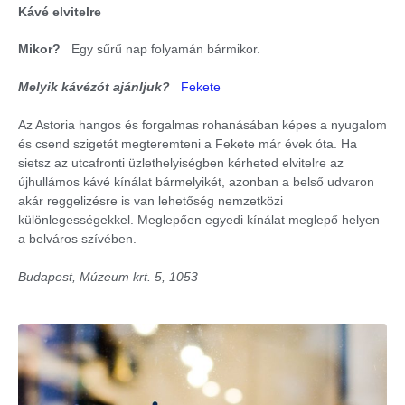
Kávé elvitelre
Mikor?
Egy sűrű nap folyamán bármikor.
Melyik kávézót ajánljuk?
Fekete
Az Astoria hangos és forgalmas rohanásában képes a nyugalom
és csend szigetét megteremteni a Fekete már évek óta. Ha
sietsz az utcafronti üzlethelyiségben kérheted elvitelre az
újhullámos kávé kínálat bármelyikét, azonban a belső udvaron
akár reggelizésre is van lehetőség nemzetközi
különlegességekkel. Meglepően egyedi kínálat meglepő helyen
a belváros szívében.
Budapest, Múzeum krt. 5, 1053