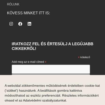
RÓLUNK
KÖVESS MINKET ITT IS:
IRATKOZZ FEL ÉS ÉRTESÜLJ A LEGÚJABB
CIKKEKRŐL!
*
kötelező
Add meg az e-mail címed
*
Engedélyezem e-mail címem marketing célú feldolgozását.
A weboldal zökkenőmentes működésének érdekében cookie-kat
Engedélyezem
('sütiket') használunk. A beállítások gombra kattintva
Ha meggondolod magad, akkor a hírlevelek alján tudsz
leiratkozni.
módosíthatod az eszköz preferenciáit. Részletes információkért
olvasd el az
Adatvédelmi szabályzatunkat
.
Adataid a Mailchimp marketing platformjával is megosztásra