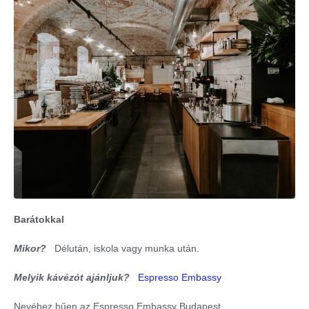
Barátokkal
Mikor?
Délután, iskola vagy munka után.
Melyik kávézót ajánljuk?
Espresso Embassy
Nevéhez hűen az Espresso Embassy Budapest