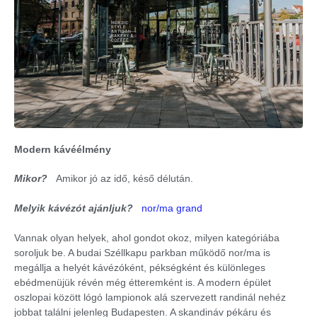
Modern kávéélmény
Mikor?
Amikor jó az idő, késő délután.
Melyik kávézót ajánljuk?
nor/ma grand
Vannak olyan helyek, ahol gondot okoz, milyen kategóriába
soroljuk be. A budai Széllkapu parkban működő nor/ma is
megállja a helyét kávézóként, pékségként és különleges
ebédmenüjük révén még étteremként is. A modern épület
oszlopai között lógó lampionok alá szervezett randinál nehéz
jobbat találni jelenleg Budapesten. A skandináv pékáru és