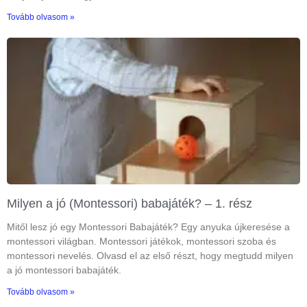
Tovább olvasom »
Milyen a jó (Montessori) babajáték? – 1. rész
Mitől lesz jó egy Montessori Babajáték? Egy anyuka újkeresése a
montessori világban. Montessori játékok, montessori szoba és
montessori nevelés. Olvasd el az első részt, hogy megtudd milyen
a jó montessori babajáték.
Tovább olvasom »