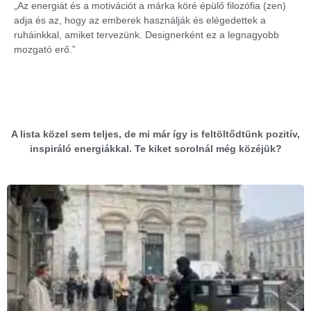
„Az energiát és a motivációt a márka köré épülő filozófia (zen)
adja és az, hogy az emberek használják és elégedettek a
ruháinkkal, amiket tervezünk. Designerként ez a legnagyobb
mozgató erő.”
A lista közel sem teljes, de mi már így is feltöltődtünk pozitív,
inspiráló energiákkal. Te kiket sorolnál még közéjük?