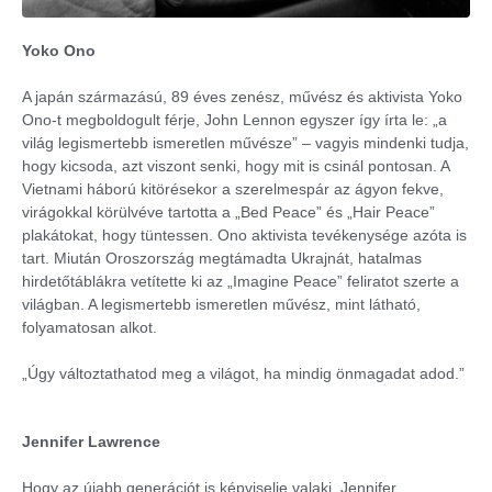
Yoko Ono
A japán származású, 89 éves zenész, művész és aktivista Yoko
Ono-t megboldogult férje, John Lennon egyszer így írta le: „a
világ legismertebb ismeretlen művésze” – vagyis mindenki tudja,
hogy kicsoda, azt viszont senki, hogy mit is csinál pontosan. A
Vietnami háború kitörésekor a szerelmespár az ágyon fekve,
virágokkal körülvéve tartotta a „Bed Peace” és „Hair Peace”
plakátokat, hogy tüntessen. Ono aktivista tevékenysége azóta is
tart. Miután Oroszország megtámadta Ukrajnát, hatalmas
hirdetőtáblákra vetítette ki az „Imagine Peace” feliratot szerte a
világban. A legismertebb ismeretlen művész, mint látható,
folyamatosan alkot.
„Úgy változtathatod meg a világot, ha mindig önmagadat adod.”
Jennifer Lawrence
Hogy az újabb generációt is képviselje valaki, Jennifer