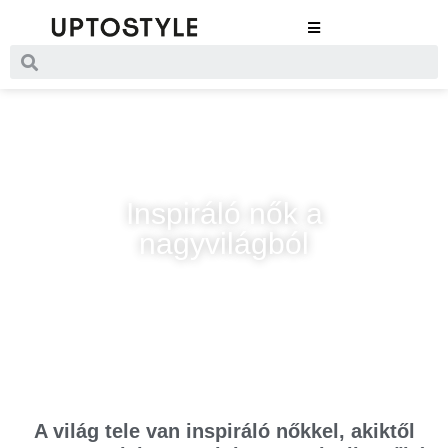
Inspiráló nők a
nagyvilágból
A világ tele van inspiráló nőkkel, akiktől