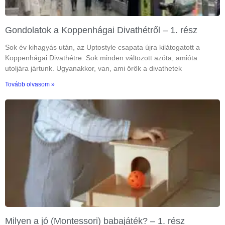
Gondolatok a Koppenhágai Divathétről – 1. rész
Sok év kihagyás után, az Uptostyle csapata újra kilátogatott a
Koppenhágai Divathétre. Sok minden változott azóta, amióta
utoljára jártunk. Ugyanakkor, van, ami örök a divathetek
Tovább olvasom »
Milyen a jó (Montessori) babajáték? – 1. rész