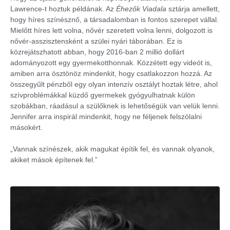
Lawrence-t hoztuk példának. Az
Éhezők Viadala
sztárja amellett,
hogy híres színésznő, a társadalomban is fontos szerepet vállal.
Mielőtt híres lett volna, nővér szeretett volna lenni, dolgozott is
nővér-asszisztensként a szülei nyári táborában. Ez is
közrejátszhatott abban, hogy 2016-ban 2 millió dollárt
adományozott egy gyermekotthonnak. Közzétett egy videót is,
amiben arra ösztönöz mindenkit, hogy csatlakozzon hozzá. Az
összegyűlt pénzből egy olyan intenzív osztályt hoztak létre, ahol
szívproblémákkal küzdő gyermekek gyógyulhatnak külön
szobákban, ráadásul a szülőknek is lehetőségük van velük lenni.
Jennifer arra inspirál mindenkit, hogy ne féljenek felszólalni
másokért.
„Vannak színészek, akik magukat építik fel, és vannak olyanok,
akiket mások építenek fel.”