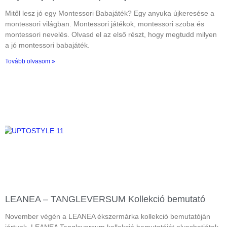
Mitől lesz jó egy Montessori Babajáték? Egy anyuka újkeresése a
montessori világban. Montessori játékok, montessori szoba és
montessori nevelés. Olvasd el az első részt, hogy megtudd milyen
a jó montessori babajáték.
Tovább olvasom »
LEANEA – TANGLEVERSUM Kollekció bemutató
November végén a LEANEA ékszermárka kollekció bemutatóján
jártunk. LEANEA Tangleversum kollekció bemutatóját olvashatjátok.