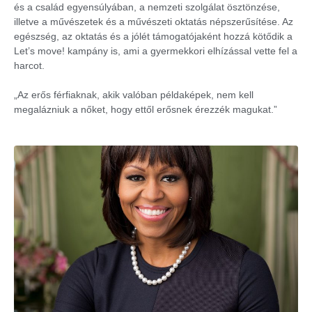
és a család egyensúlyában, a nemzeti szolgálat ösztönzése,
illetve a művészetek és a művészeti oktatás népszerűsítése. Az
egészség, az oktatás és a jólét támogatójaként hozzá kötődik a
Let’s move! kampány is, ami a gyermekkori elhízással vette fel a
harcot.
„Az erős férfiaknak, akik valóban példaképek, nem kell
megalázniuk a nőket, hogy ettől erősnek érezzék magukat.”