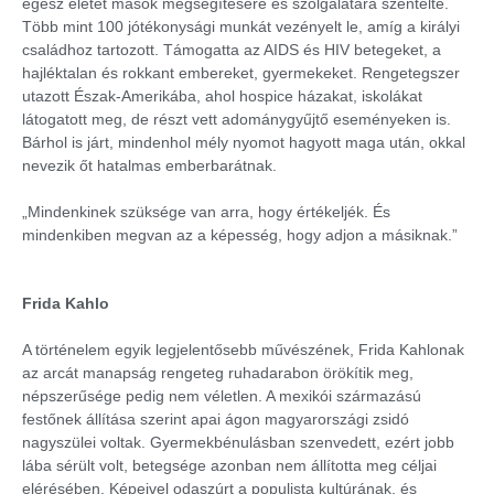
egész életét mások megsegítésére és szolgálatára szentelte.
Több mint 100 jótékonysági munkát vezényelt le, amíg a királyi
családhoz tartozott. Támogatta az AIDS és HIV betegeket, a
hajléktalan és rokkant embereket, gyermekeket. Rengetegszer
utazott Észak-Amerikába, ahol hospice házakat, iskolákat
látogatott meg, de részt vett adománygyűjtő eseményeken is.
Bárhol is járt, mindenhol mély nyomot hagyott maga után, okkal
nevezik őt hatalmas emberbarátnak.
„Mindenkinek szüksége van arra, hogy értékeljék. És
mindenkiben megvan az a képesség, hogy adjon a másiknak.”
Frida Kahlo
A történelem egyik legjelentősebb művészének, Frida Kahlonak
az arcát manapság rengeteg ruhadarabon örökítik meg,
népszerűsége pedig nem véletlen. A mexikói származású
festőnek állítása szerint apai ágon magyarországi zsidó
nagyszülei voltak. Gyermekbénulásban szenvedett, ezért jobb
lába sérült volt, betegsége azonban nem állította meg céljai
elérésében. Képeivel odaszúrt a populista kultúrának, és