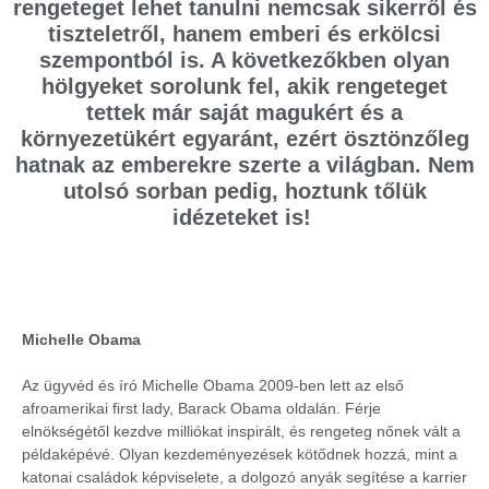
rengeteget lehet tanulni nemcsak sikerről és
tiszteletről, hanem emberi és erkölcsi
szempontból is. A következőkben olyan
hölgyeket sorolunk fel, akik rengeteget
tettek már saját magukért és a
környezetükért egyaránt, ezért ösztönzőleg
hatnak az emberekre szerte a világban. Nem
utolsó sorban pedig, hoztunk tőlük
idézeteket is!
Michelle Obama
Az ügyvéd és író Michelle Obama 2009-ben lett az első
afroamerikai first lady, Barack Obama oldalán. Férje
elnökségétől kezdve milliókat inspirált, és rengeteg nőnek vált a
példaképévé. Olyan kezdeményezések kötődnek hozzá, mint a
katonai családok képviselete, a dolgozó anyák segítése a karrier