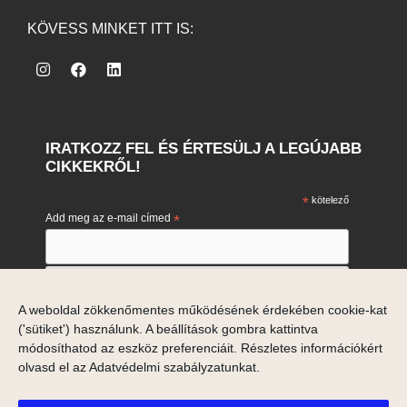
KÖVESS MINKET ITT IS:
IRATKOZZ FEL ÉS ÉRTESÜLJ A LEGÚJABB
CIKKEKRŐL!
*
kötelező
Add meg az e-mail címed
*
Engedélyezem e-mail címem marketing célú feldolgozását.
A weboldal zökkenőmentes működésének érdekében cookie-kat
Engedélyezem
('sütiket') használunk. A beállítások gombra kattintva
Ha meggondolod magad, akkor a hírlevelek alján tudsz
leiratkozni.
módosíthatod az eszköz preferenciáit. Részletes információkért
olvasd el az
Adatvédelmi szabályzatunkat
.
Adataid a Mailchimp marketing platformjával is megosztásra
kerülnek.