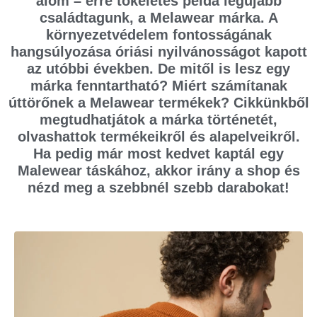
álom – erre tökéletes példa legújabb
családtagunk, a Melawear márka. A
környezetvédelem fontosságának
hangsúlyozása óriási nyilvánosságot kapott
az utóbbi években. De mitől is lesz egy
márka fenntartható? Miért számítanak
úttörőnek a Melawear termékek? Cikkünkből
megtudhatjátok a márka történetét,
olvashattok termékeikről és alapelveikről.
Ha pedig már most kedvet kaptál egy
Malewear táskához, akkor irány a shop és
nézd meg a szebbnél szebb darabokat!