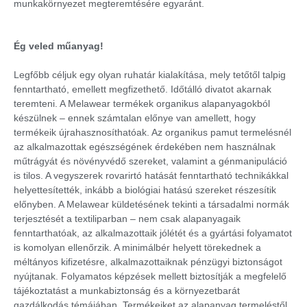
munkakörnyezet megteremtésére egyaránt.
Ég veled műanyag!
Legfőbb céljuk egy olyan ruhatár kialakítása, mely tetőtől talpig
fenntartható, emellett megfizethető. Időtálló divatot akarnak
teremteni. A Melawear termékek organikus alapanyagokból
készülnek – ennek számtalan előnye van amellett, hogy
termékeik újrahasznosíthatóak. Az organikus pamut termelésnél
az alkalmazottak egészségének érdekében nem használnak
műtrágyát és növényvédő szereket, valamint a génmanipuláció
is tilos. A vegyszerek rovarirtó hatását fenntartható technikákkal
helyettesítették, inkább a biológiai hatású szereket részesítik
előnyben. A Melawear küldetésének tekinti a társadalmi normák
terjesztését a textiliparban – nem csak alapanyagaik
fenntarthatóak, az alkalmazottaik jólétét és a gyártási folyamatot
is komolyan ellenőrzik. A minimálbér helyett törekednek a
méltányos kifizetésre, alkalmazottaiknak pénzügyi biztonságot
nyújtanak. Folyamatos képzések mellett biztosítják a megfelelő
tájékoztatást a munkabiztonság és a környezetbarát
gazdálkodás témájában. Termékeiket az alapanyag termeléstől