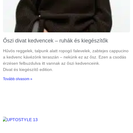
Őszi divat kedvencek – ruhák és kiegészítők
Hűvös reggelek, talpunk alatt ropogó falevelek, zabtejes cappucino
a kedvenc kávézónk teraszán – nekünk ez az ősz. Ezen a csodás
érzésen felbuzdulva itt vannak az őszi kedvenceink.
Divat és kiegészítő edition.
Tovább olvasom »