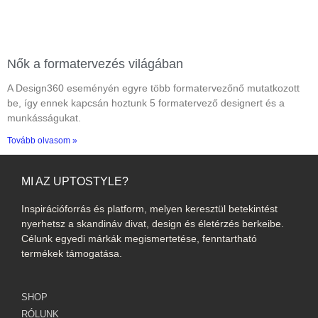
Nők a formatervezés világában
A Design360 eseményén egyre több formatervezőnő mutatkozott
be, így ennek kapcsán hoztunk 5 formatervező designert és a
munkásságukat.
Tovább olvasom »
MI AZ UPTOSTYLE?
Inspirációforrás és platform, melyen keresztül betekintést
nyerhetsz a skandináv divat, design és életérzés berkeibe.
Célunk egyedi márkák megismertetése, fenntartható
termékek támogatása.
SHOP
RÓLUNK