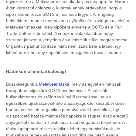
egyszerű, de a Melawear ezt az akadályt is megugrotta! Három
éven keresztül dolgoztak, kutattak annak érdekében, hogy a
cipő minden része GOTS minősítésű legyen. A rengeteg
belefektetett munka meghozta a gyümölcsét: a világon az első a
Melawear sneaker, mely cipőként elnyerte a GOTS és a Fair
Trade Cotton kitüntetést. A sneaker kialakításában nagy
szerepet játszott a kényelem és a letisztult stílus megteremtése.
Organikus pamut borítása miatt nem izzad bele a lábad, így
kitűnő társ lehet egy napsütéses, mozgalmas tavaszi napon.
Hátunkon a fenntarthatóság!
Büszkeségünk a
Melawear táska
, mely az egyetlen hátizsák
Európában teljeskörű GOTS minősítéssel. A hátizsák
hulladékmentes és erőforrás kímélő termeléssel, teljes
egészében újrahasznosítható alapanyagokból készült. A külső
borításhoz festett, organikus pamutvászont használtak, így
vízlepergető hatása miatt esős napokra is szuper. Állati eredetű
anyagoktól mentes a kialakítása, ezért vegánnak tekinthető. A
táska laptoptartó része praktikus lehet egyetemistáknak, de
munkába is remek választás letisztult dizájnja miatt. Akár a