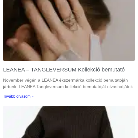
LEANEA – TANGLEVERSUM Kollekció bemutató
November végén a LEANEA ékszermárka kollekció bemutatóján
jártunk. LEANEA Tangleversum kollekció bemutatóját olvashatjátok.
Tovább olvasom »