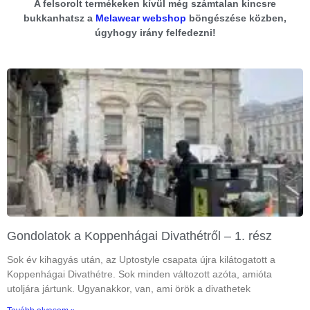
A felsorolt termékeken kívül még számtalan kincsre
bukkanhatsz a
Melawear webshop
böngészése közben,
úgyhogy irány felfedezni!
Gondolatok a Koppenhágai Divathétről – 1. rész
Sok év kihagyás után, az Uptostyle csapata újra kilátogatott a
Koppenhágai Divathétre. Sok minden változott azóta, amióta
utoljára jártunk. Ugyanakkor, van, ami örök a divathetek