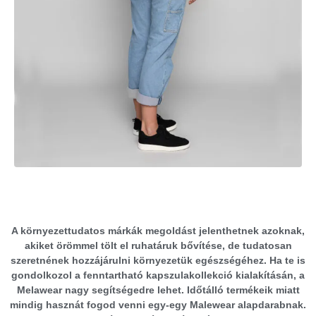
A környezettudatos márkák megoldást jelenthetnek azoknak,
akiket örömmel tölt el ruhatáruk bővítése, de tudatosan
szeretnének hozzájárulni környezetük egészségéhez. Ha te is
gondolkozol a fenntartható kapszulakollekció kialakításán, a
Melawear nagy segítségedre lehet. Időtálló termékeik miatt
mindig hasznát fogod venni egy-egy Malewear alapdarabnak.