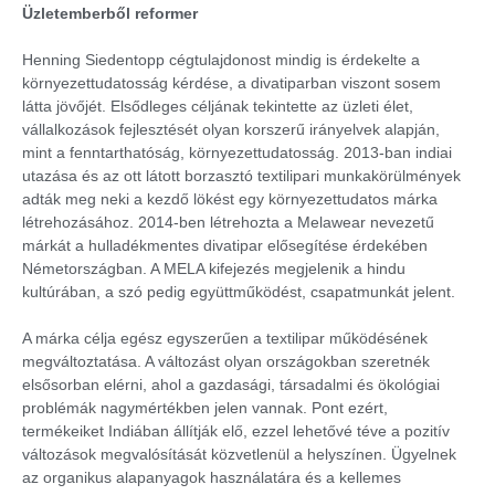
Üzletemberből reformer
Henning Siedentopp cégtulajdonost mindig is érdekelte a
környezettudatosság kérdése, a divatiparban viszont sosem
látta jövőjét. Elsődleges céljának tekintette az üzleti élet,
vállalkozások fejlesztését olyan korszerű irányelvek alapján,
mint a fenntarthatóság, környezettudatosság. 2013-ban indiai
utazása és az ott látott borzasztó textilipari munkakörülmények
adták meg neki a kezdő lökést egy környezettudatos márka
létrehozásához. 2014-ben létrehozta a Melawear nevezetű
márkát a hulladékmentes divatipar elősegítése érdekében
Németországban. A MELA kifejezés megjelenik a hindu
kultúrában, a szó pedig együttműködést, csapatmunkát jelent.
A márka célja egész egyszerűen a textilipar működésének
megváltoztatása. A változást olyan országokban szeretnék
elsősorban elérni, ahol a gazdasági, társadalmi és ökológiai
problémák nagymértékben jelen vannak. Pont ezért,
termékeiket Indiában állítják elő, ezzel lehetővé téve a pozitív
változások megvalósítását közvetlenül a helyszínen. Ügyelnek
az organikus alapanyagok használatára és a kellemes