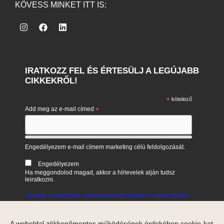
KÖVESS MINKET ITT IS:
IRATKOZZ FEL ÉS ÉRTESÜLJ A LEGÚJABB
CIKKEKRŐL!
*
kötelező
Add meg az e-mail címed
*
Engedélyezem e-mail címem marketing célú feldolgozását.
Engedélyezem
Ha meggondolod magad, akkor a hírlevelek alján tudsz
leiratkozni.
Adataid a Mailchimp marketing platformjával is megosztásra
kerülnek.
A weboldal zökkenőmentes működésének érdekében cookie-kat