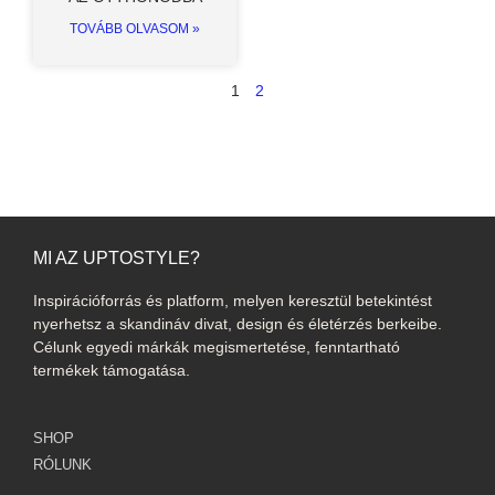
TOVÁBB OLVASOM »
1
2
MI AZ UPTOSTYLE?
Inspirációforrás és platform, melyen keresztül betekintést
nyerhetsz a skandináv divat, design és életérzés berkeibe.
Célunk egyedi márkák megismertetése, fenntartható
termékek támogatása.
SHOP
RÓLUNK