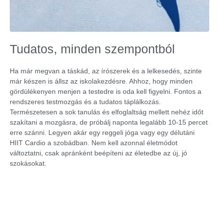
Tudatos, minden szempontból
Ha már megvan a táskád, az írószerek és a lelkesedés, szinte
már készen is állsz az iskolakezdésre. Ahhoz, hogy minden
gördülékenyen menjen a testedre is oda kell figyelni. Fontos a
rendszeres testmozgás és a tudatos táplálkozás.
Természetesen a sok tanulás és elfoglaltság mellett nehéz időt
szakítani a mozgásra, de próbálj naponta legalább 10-15 percet
erre szánni. Legyen akár egy reggeli jóga vagy egy délutáni
HIIT Cardio a szobádban. Nem kell azonnal életmódot
változtatni, csak apránként beépíteni az életedbe az új, jó
szokásokat.