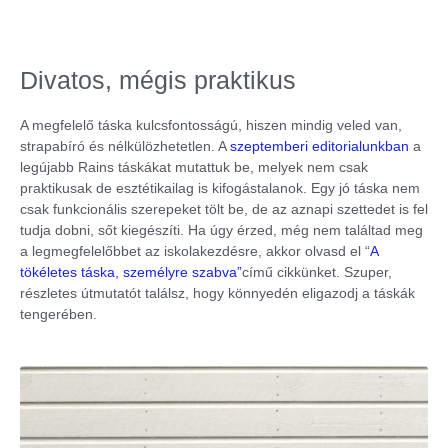
Divatos, mégis praktikus
A megfelelő táska kulcsfontosságú, hiszen mindig veled van,
strapabíró és nélkülözhetetlen. A
szeptemberi editorialunkban
a
legújabb Rains táskákat mutattuk be, melyek nem csak
praktikusak de esztétikailag is kifogástalanok. Egy jó táska nem
csak funkcionális szerepeket tölt be, de az aznapi szettedet is fel
tudja dobni, sőt kiegészíti. Ha úgy érzed, még nem találtad meg
a legmegfelelőbbet az iskolakezdésre, akkor olvasd el “
A
tökéletes táska, személyre szabva”
című cikkünket. Szuper,
részletes útmutatót találsz, hogy könnyedén eligazodj a táskák
tengerében.