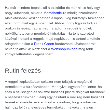
Ha már mindent bepakoltál a táskádba és már nincs hely egy
nagy kulacsnak, akkor a
Memobottle
-re mindig számíthatsz.
Kialakításának köszönhetően a lapos üveg bármelyik táskádban
elfér, pont mint egy A5-ös füzet. Ahhoz, hogy figyelni tudj az
órákon és egész napra megmaradjon a reggeli lendület,
nélkülözhetetlen a megfelelő hidratálás. Ha te is szereted
kávéval indítani a reggelt, majd napközben is tartani a koffein
adagodat, akkor a
Frank Green
hordozható kávéspoharait
neked találták ki! Nézz szét a
Webshopunkban
még több
környezettudatos kiegészítőért!
Rutin felezés
A reggeli kapkodásban sokszor nem találjuk a megfelelő
termékeket a fürdőszobában. Mennyivel egyszerűbb lenne, ha
csak a szükséges és sokszor használt pipere dolgokat tárolnánk
a neszeszerünkben. Szánj egy délutánt a már rég nem használt
terméket kiselejtezésére. Fontos azonban, hogy ezután se
halmozz fel újra felesleges termékeket, melyeket hirtelen