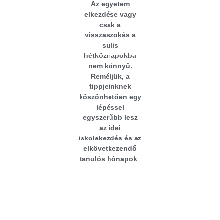
Az egyetem
elkezdése vagy
csak a
visszaszokás a
sulis
hétköznapokba
nem könnyű.
Reméljük, a
tippjeinknek
köszönhetően egy
lépéssel
egyszerűbb lesz
az idei
iskolakezdés és az
elkövetkezendő
tanulós hónapok.