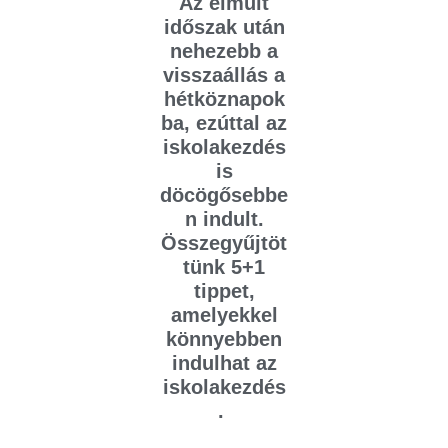
Az elmúlt
időszak után
nehezebb a
visszaállás a
hétköznapok
ba, ezúttal az
iskolakezdés
is
döcögősebbe
n indult.
Összegyűjtöt
tünk 5+1
tippet,
amelyekkel
könnyebben
indulhat az
iskolakezdés
.