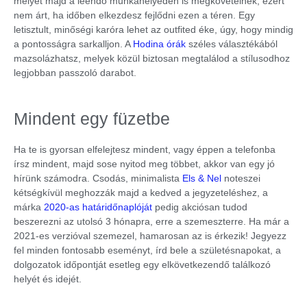
melyet majd a leendő munkahelyeden is megkövetelnek, ezért
nem árt, ha időben elkezdesz fejlődni ezen a téren. Egy
letisztult, minőségi karóra lehet az outfited éke, úgy, hogy mindig
a pontosságra sarkalljon. A
Hodina órák
széles választékából
mazsolázhatsz, melyek közül biztosan megtalálod a stílusodhoz
legjobban passzoló darabot.
Mindent egy füzetbe
Ha te is gyorsan elfelejtesz mindent, vagy éppen a telefonba
írsz mindent, majd sose nyitod meg többet, akkor van egy jó
hírünk számodra. Csodás, minimalista
Els & Nel
noteszei
kétségkívül meghozzák majd a kedved a jegyzeteléshez, a
márka
2020-as határidőnaplóját
pedig akciósan tudod
beszerezni az utolsó 3 hónapra, erre a szemeszterre. Ha már a
2021-es verzióval szemezel, hamarosan az is érkezik! Jegyezz
fel minden fontosabb eseményt, írd bele a születésnapokat, a
dolgozatok időpontját esetleg egy elkövetkezendő találkozó
helyét és idejét.