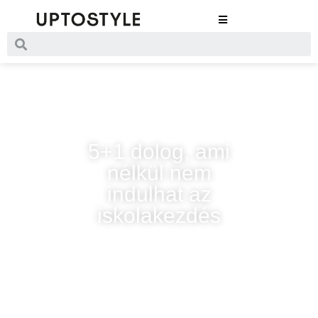
5+1 dolog, ami
nélkül nem
indulhat az
iskolakezdés