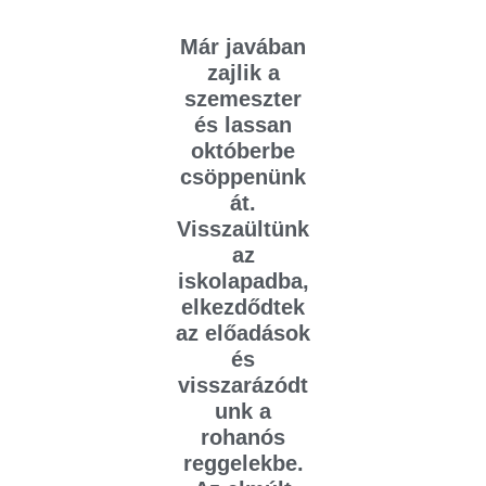
Már javában
zajlik a
szemeszter
és lassan
októberbe
csöppenünk
át.
Visszaültünk
az
iskolapadba,
elkezdődtek
az előadások
és
visszarázódt
unk a
rohanós
reggelekbe.