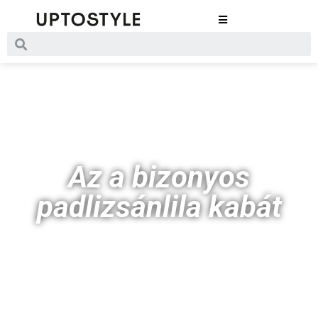
Az a bizonyos
padlizsánlila kabát