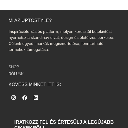
MI AZ UPTOSTYLE?
Inspirációforrás és platform, melyen keresztül betekintést
nyerhetsz a skandináv divat, design és életérzés berkeibe.
Célunk egyedi márkák megismertetése, fenntartható
termékek támogatása.
SHOP
RÓLUNK
KÖVESS MINKET ITT IS:
IRATKOZZ FEL ÉS ÉRTESÜLJ A LEGÚJABB
CIKKEKRŐL!