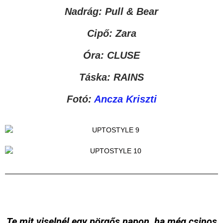
Nadrág: Pull & Bear
Cipő: Zara
Óra: CLUSE
Táska: RAINS
Fotó:
Ancza Kriszti
Te mit viselnél egy pörgős napon, ha még csinos