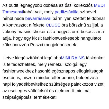
Az outfit legnagyobb dobása az őszi kollekciós
MEDI
Tomcsanyi
kabát volt, mely
padlizsánlila
színével
néhol nude
bevarrásaival
bármilyen szettet feldobna!
A kontrasztot a fekete
CLUSE
óra bőrszínű szíjjal, a
vékony masnis choker és a hegyes orrú bokacsizma
adja, hogy egy kicsit fashionweekesebb hangulatot
kölcsönözzön Priszci megjelenésének.
Illetve kiegészítőként legújabb
MINI RAINS
táskánkat
is felfedezhetitek, mely remekül szolgál egy
fashionweekhez hasonló egésznapos elfoglaltságok
esetén is, hiszen minden elfér benne, beleértve a
napi folyadékbevitelhez szükséges palackozott vizet,
az esetleges váltófelsőt és életmentő minimál
szépségápolási termékeket!