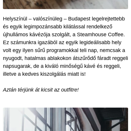
Helyszínül – valószínüleg – Budapest legelrejtettebb
és egyik legimpozánsabb kilátással rendelkező
újhullámos kávézója szolgált, a Steamhouse Coffee.
Ez számunkra igazából az egyik legideálisabb hely
volt egy ilyen sűrű programokkal teli nap, nemcsak a
nyugodt, hatalmas ablakokon átszűrődő fáradt reggeli
napsugarak, de a kiváló minőségű kávé és reggeli,
illetve a kedves kiszolgálás miatt is!
Aztán térjünk át kicsit az outfitre!