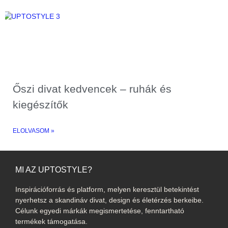
Őszi divat kedvencek – ruhák és
kiegészítők
ELOLVASOM »
MI AZ UPTOSTYLE?
Inspirációforrás és platform, melyen keresztül betekintést
nyerhetsz a skandináv divat, design és életérzés berkeibe.
Célunk egyedi márkák megismertetése, fenntartható
termékek támogatása.