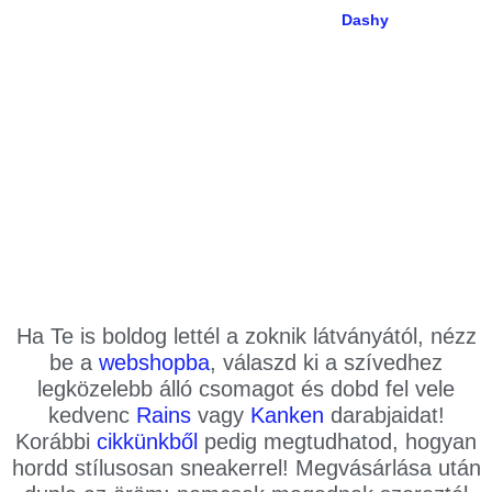
Klasszikus, de mégis vagány. A
Dashy
pont olyan mintha fekete vagy fehér
konfettivel lenne beszórva a zoknid és
ezáltal a napod is! Igazi minimalista
kedvenc, tökéletesen kiegészíti a
fekete-fehér outfited. Kell ennél több?
Ha Te is boldog lettél a zoknik látványától, nézz
be a
webshopba
, válaszd ki a szívedhez
legközelebb álló csomagot és dobd fel vele
kedvenc
Rains
vagy
Kanken
darabjaidat!
Korábbi
cikkünkből
pedig megtudhatod, hogyan
hordd stílusosan sneakerrel! Megvásárlása után