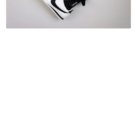
Minden mintás
zoknicsomag 3 darabból áll,
egy tökéletes párból és egy
hozzájuk illő páratlan
komplementerből.
Különböző művészekkel
kollaborálnak, akik egyedi
designokat hoznak létre. Az
anyaguk nagyon finom,