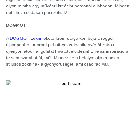
olyan mintha egy művészi kreációt hordanál a lábadon! Minden
outfithez csodásan passzolnak!
DOGMOT
A
DOGMOT zokni
fekete-krém-sárga kombója a reggeli
újságpapíron maradt pirított-vajas-toastkenyértől zsíros
újlenyomatok hangulatát hívatott előidézni! Erre az inspirációra
te sem számítottál, mi?! Mindez nem befolyásolja ennek a
stílusos zokninak a gyönyörűségét, ami csak rád vár.
DASHY