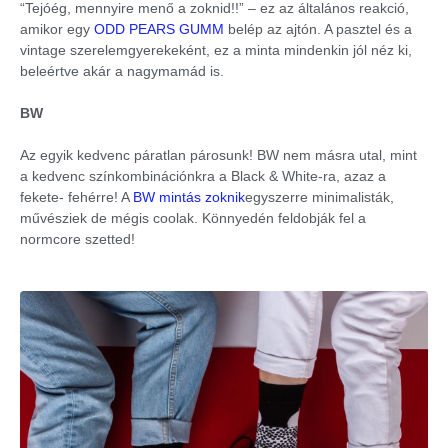
“Tejóég, mennyire menő a zoknid!!” – ez az általános reakció,
amikor egy
ODD PEARS GUMM
belép az ajtón. A pasztel és a
vintage szerelemgyerekeként, ez a minta mindenkin jól néz ki,
beleértve akár a nagymamád is.
BW
Az egyik kedvenc páratlan párosunk! BW nem másra utal, mint
a kedvenc színkombinációnkra a Black & White-ra, azaz a
fekete- fehérre! A
BW mintás zoknik
egyszerre minimalisták,
művésziek de mégis coolak. Könnyedén feldobják fel a
normcore szetted!