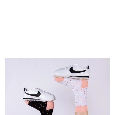
kényelmes, puha, de
nemrég kihoztak
kifejezetten sportolásra
kifejlesztett anyagú
termékeket is.