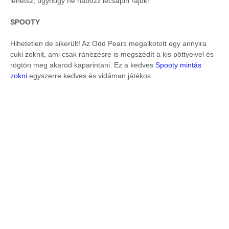
lehetsz, úgyhogy ne habozz lecsapni rájuk!
SPOOTY
Hihetetlen de sikerült! Az Odd Pears megalkotott egy annyira
cuki zoknit, ami csak ránézésre is megszédít a kis pöttyeivel és
rögtön meg akarod kaparintani. Ez a kedves
Spooty mintás
zokni
egyszerre kedves és vidáman játékos.