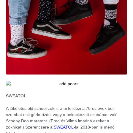
SWEATOL
A tökéletes old school zokni, ami felidézi a 70-es évek beli
szombat esti görkorizást vagy a bekuckózott szobában való
Scooby Doo maratont. (Fred és Vilma imádná ezeket a
zoknikat!) Szerencsére a
SWEATOL
-lal 2018-ban is menő