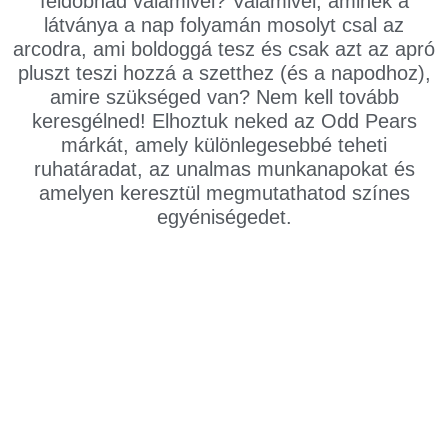
feldobnád valamivel? Valamivel, aminek a
látványa a nap folyamán mosolyt csal az
arcodra, ami boldoggá tesz és csak azt az apró
pluszt teszi hozzá a szetthez (és a napodhoz),
amire szükséged van? Nem kell tovább
keresgélned! Elhoztuk neked az Odd Pears
márkát, amely különlegesebbé teheti
ruhatáradat, az unalmas munkanapokat és
amelyen keresztül megmutathatod színes
egyéniségedet.