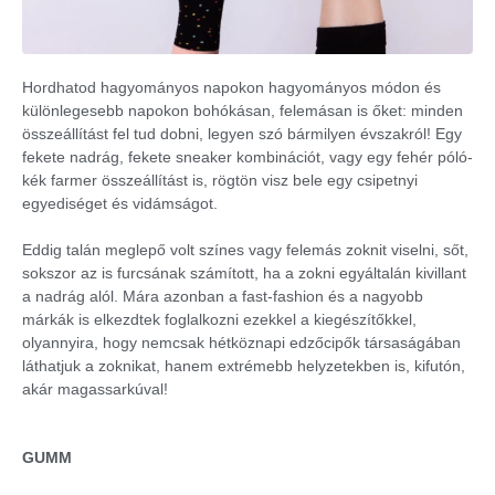
Hordhatod hagyományos napokon hagyományos módon és
különlegesebb napokon bohókásan, felemásan is őket: minden
összeállítást fel tud dobni, legyen szó bármilyen évszakról! Egy
fekete nadrág, fekete sneaker kombinációt, vagy egy fehér póló-
kék farmer összeállítást is, rögtön visz bele egy csipetnyi
egyediséget és vidámságot.
Eddig talán meglepő volt színes vagy felemás zoknit viselni, sőt,
sokszor az is furcsának számított, ha a zokni egyáltalán kivillant
a nadrág alól. Mára azonban a fast-fashion és a nagyobb
márkák is elkezdtek foglalkozni ezekkel a kiegészítőkkel,
olyannyira, hogy nemcsak hétköznapi edzőcipők társaságában
láthatjuk a zoknikat, hanem extrémebb helyzetekben is, kifutón,
akár magassarkúval!
GUMM