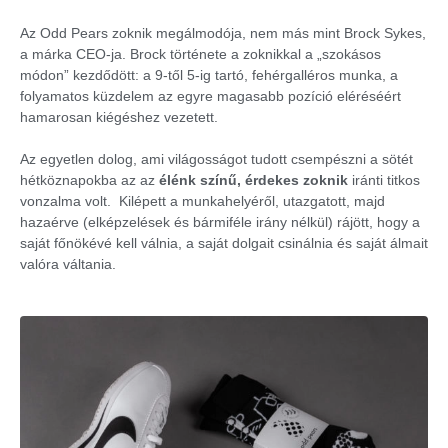
Az Odd Pears zoknik megálmodója, nem más mint Brock Sykes,
a márka CEO-ja. Brock története a zoknikkal a „szokásos
módon” kezdődött: a 9-től 5-ig tartó, fehérgalléros munka, a
folyamatos küzdelem az egyre magasabb pozíció eléréséért
hamarosan kiégéshez vezetett.
Az egyetlen dolog, ami világosságot tudott csempészni a sötét
hétköznapokba az az
élénk színű, érdekes zoknik
iránti titkos
vonzalma volt. Kilépett a munkahelyéről, utazgatott, majd
hazaérve (elképzelések és bármiféle irány nélkül) rájött, hogy a
saját főnökévé kell válnia, a saját dolgait csinálnia és saját álmait
valóra váltania.