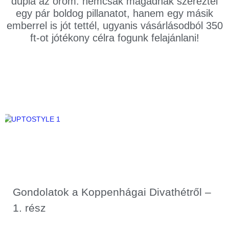
dupla az öröm: nemcsak magadnak szereztél
egy pár boldog pillanatot, hanem egy másik
emberrel is jót tettél, ugyanis vásárlásodból 350
ft-ot jótékony célra fogunk felajánlani!
Gondolatok a Koppenhágai Divathétről –
1. rész