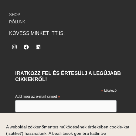
SHOP
RÓLUNK
KÖVESS MINKET ITT IS:
IRATKOZZ FEL ÉS ÉRTESÜLJ A LEGÚJABB
CIKKEKRŐL!
*
kötelező
Add meg az e-mail címed
*
Engedélyezem e-mail címem marketing célú feldolgozását.
A weboldal zökkenőmentes működésének érdekében cookie-kat
Engedélyezem
('sütiket') használunk. A beállítások gombra kattintva
Ha meggondolod magad, akkor a hírlevelek alján tudsz