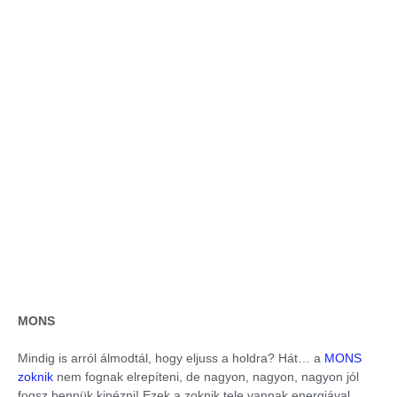
MONS
Mindig is arról álmodtál, hogy eljuss a holdra? Hát… a
MONS
zoknik
nem fognak elrepíteni, de nagyon, nagyon, nagyon jól
fogsz bennük kinézni! Ezek a zoknik tele vannak energiával,