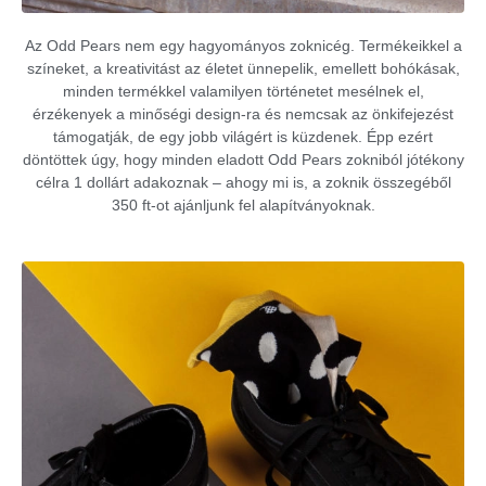
Az Odd Pears nem egy hagyományos zoknicég. Termékeikkel a
színeket, a kreativitást az életet ünnepelik, emellett bohókásak,
minden termékkel valamilyen történetet mesélnek el,
érzékenyek a minőségi design-ra és nemcsak az önkifejezést
támogatják, de egy jobb világért is küzdenek. Épp ezért
döntöttek úgy, hogy minden eladott Odd Pears zokniból jótékony
célra 1 dollárt adakoznak – ahogy mi is, a zoknik összegéből
350 ft-ot ajánljunk fel alapítványoknak.