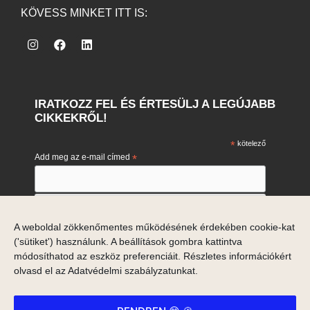
KÖVESS MINKET ITT IS:
IRATKOZZ FEL ÉS ÉRTESÜLJ A LEGÚJABB
CIKKEKRŐL!
*
kötelező
Add meg az e-mail címed
*
Engedélyezem e-mail címem marketing célú feldolgozását.
A weboldal zökkenőmentes működésének érdekében cookie-kat
Engedélyezem
('sütiket') használunk. A beállítások gombra kattintva
Ha meggondolod magad, akkor a hírlevelek alján tudsz
leiratkozni.
módosíthatod az eszköz preferenciáit. Részletes információkért
olvasd el az
Adatvédelmi szabályzatunkat
.
Adataid a Mailchimp marketing platformjával is megosztásra
kerülnek.