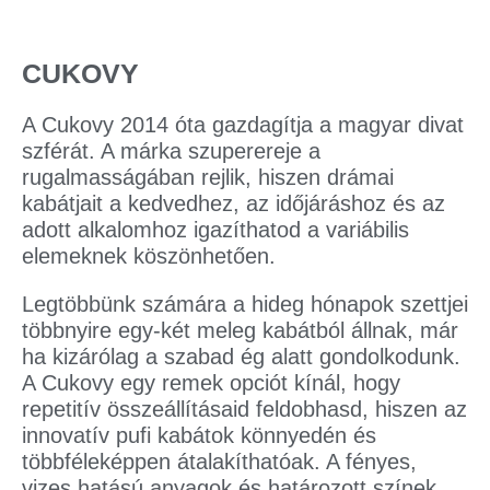
CUKOVY
A Cukovy 2014 óta gazdagítja a magyar divat
szférát. A márka szuperereje a
rugalmasságában rejlik, hiszen drámai
kabátjait a kedvedhez, az időjáráshoz és az
adott alkalomhoz igazíthatod a variábilis
elemeknek köszönhetően.
Legtöbbünk számára a hideg hónapok szettjei
többnyire egy-két meleg kabátból állnak, már
ha kizárólag a szabad ég alatt gondolkodunk.
A Cukovy egy remek opciót kínál, hogy
repetitív összeállításaid feldobhasd, hiszen az
innovatív pufi kabátok könnyedén és
többféleképpen átalakíthatóak. A fényes,
vizes hatású anyagok és határozott színek