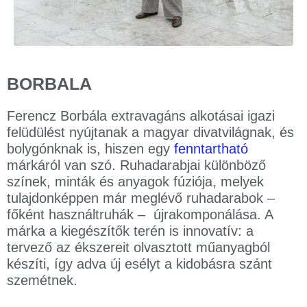
BORBALA
Ferencz Borbála extravagáns alkotásai igazi
felüdülést nyújtanak a magyar divatvilágnak, és
bolygónknak is, hiszen egy
fenntartható
márkáról van szó. Ruhadarabjai különböző
színek, minták és anyagok fúziója, melyek
tulajdonképpen már meglévő ruhadarabok –
főként használtruhák – újrakomponálása. A
márka a kiegészítők terén is innovatív: a
tervező az ékszereit olvasztott műanyagból
készíti, így adva új esélyt a kidobásra szánt
szemétnek.