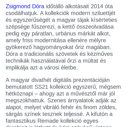
Zsigmond Dóra
időtálló alkotásait 2014 óta
csodálhatjuk. A kollekciók modern sziluettjét
és egyszerűségét a magyar tájak kísérteties
szépsége fűszerezi, a kettő összeolvadása
pedig egy páratlan, urbánus márkát alkot,
amely friss modernitása ellenére mélyre
gyökerező hagyományokat őriz magában.
Dóra a tradicionális szövetek és kézműves
technikák használatával őrzi a múltat és
implikálja azt a városi életbe.
A magyar divathét digitális prezentációján
bemutatott SS21 kollekció egyszerű, mégsem
hétköznapi – ahogy azt a művésztől már jól
megszokhattuk. Szenes árnyalatok adják az
alapot, melyet vibráló fehér és finom zöldes,
sárgás színek tesznek teljessé. A kifutón a
fantasztikus Remade kollekció egyes