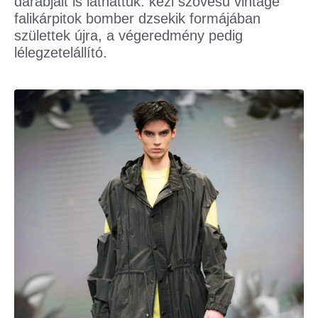
darabjait is láthattuk: kézi szövésű vintage
falikárpitok bomber dzsekik formájában
születtek újra, a végeredmény pedig
lélegzetelállító.