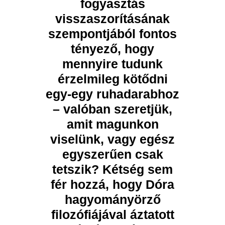
fogyasztás
visszaszorításának
szempontjából fontos
tényező, hogy
mennyire tudunk
érzelmileg kötődni
egy-egy ruhadarabhoz
– valóban szeretjük,
amit magunkon
viselünk, vagy egész
egyszerűen csak
tetszik? Kétség sem
fér hozzá, hogy Dóra
hagyományörző
filozófiájával áztatott