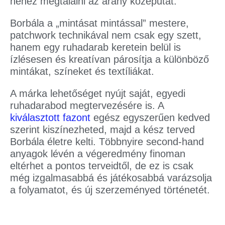
nehéz megtalálni az arany középutat.
Borbála a „mintásat mintással” mestere,
patchwork technikával nem csak egy szett,
hanem egy ruhadarab keretein belül is
ízlésesen és kreatívan párosítja a különböző
mintákat, színeket és textíliákat.
A márka lehetőséget nyújt saját, egyedi
ruhadarabod megtervezésére is. A
kiválasztott fazont
egész egyszerűen kedved
szerint kiszínezheted, majd a kész terved
Borbála életre kelti. Többnyire second-hand
anyagok lévén a végeredmény finoman
eltérhet a pontos terveidtől, de ez is csak
még izgalmasabbá és játékosabbá varázsolja
a folyamatot, és új szerzeményed történetét.