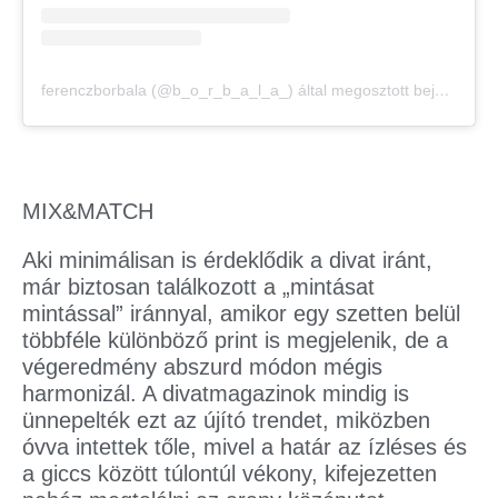
ferenczborbala (@b_o_r_b_a_l_a_) által megosztott bejegyzés
MIX&MATCH
Aki minimálisan is érdeklődik a divat iránt,
már biztosan találkozott a „mintásat
mintással” iránnyal, amikor egy szetten belül
többféle különböző print is megjelenik, de a
végeredmény abszurd módon mégis
harmonizál. A divatmagazinok mindig is
ünnepelték ezt az újító trendet, miközben
óvva intettek tőle, mivel a határ az ízléses és
a giccs között túlontúl vékony, kifejezetten