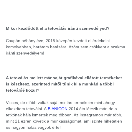
Mikor kezdődött el a tetoválás iránti szenvedélyed?
Csupán néhány éve, 2015 közepén kezdett el érdekelni
komolyabban, barátom hatására. Azóta sem csökkent a szakma
iránti szenvedélyem!
A tetoválás mellett már saját grafikával ellátott termékeket
is készítesz, szerinted mitől tűnik ki a munkád a többi
tetoválóé közül?
Vicces, de előbb voltak saját mintás termékeim mint ahogy
elkezdtem tetoválni. A
BIANICON
2014 óta létezik már, de a
tetkónak hála ismertek meg többen. Az Instagramon már több,
mint 21 ezren követik a munkásságomat, ami szinte hihetetlen
és nagyon hálás vagyok érte!