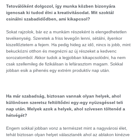
Tetoválóként dolgozol, így munka közben bizonyára
igencsak ki tudod élni a kreativitásodat. Mit szoktál
csinálni szabadidődben, ami kikapcsol?
Sokat rajzolok, bár ez a munkám részeként is elengedhetetlen
tevékenység. Szeretek a friss levegőn lenni, sétálni, ilyenkor
kiszellőztetem a fejem. Ha pedig hideg az idő, nincs is jobb, mint
bekuckózni otthon és megnézni az új részeket a kedvenc
sorozatomból. Akkor tudok a legjobban kikapcsolódni, ha nem
csak szellemileg de fizikálisan is lefárasztom magam. Sokkal
jobban esik a pihenés egy extrém produktív nap után.
Ha már szabadság, biztosan vannak olyan helyek, ahol
különösen szeretsz feltöltődni egy-egy nyüzsgéssel teli
nap után. Melyek azok a helyek, ahol szívesen töltenéd a
hétvégét?
Engem sokkal jobban vonz a természet mint a nagyvárosi élet,
tehát biztosan olyan helyet választanék ahol az ablakon kinézve