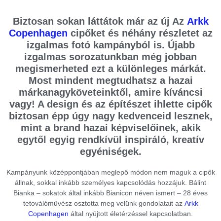
Biztosan sokan láttátok már az új Az
Arkk
Copenhagen
cipőket és néhány részletet az
izgalmas fotó kampányból is. Újabb
izgalmas sorozatunkban még jobban
megismerheted ezt a különleges márkát.
Most mindent megtudhatsz a hazai
márkanagyköveteinktől, amire kíváncsi
vagy! A design és az építészet ihlette cipők
biztosan épp úgy nagy kedvenceid lesznek,
mint a brand hazai képviselőinek, akik
egytől egyig rendkívül inspiráló, kreatív
egyéniségek.
Kampányunk középpontjában meglepő módon nem maguk a cipők
állnak, sokkal inkább személyes kapcsolódás hozzájuk. Bálint
Bianka – sokatok által inkább Bianicon néven ismert – 28 éves
tetoválóművész osztotta meg velünk gondolatait az
Arkk
Copenhagen
által nyújtott életérzéssel kapcsolatban.