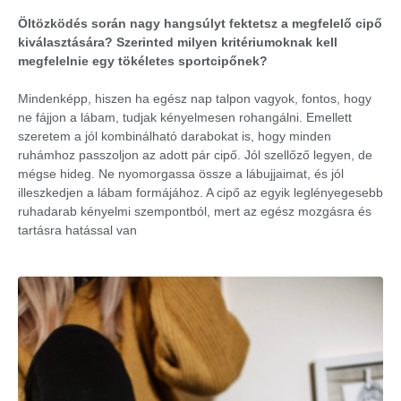
Öltözködés során nagy hangsúlyt fektetsz a megfelelő cipő
kiválasztására? Szerinted milyen kritériumoknak kell
megfelelnie egy tökéletes sportcipőnek?
Mindenképp, hiszen ha egész nap talpon vagyok, fontos, hogy
ne fájjon a lábam, tudjak kényelmesen rohangálni. Emellett
szeretem a jól kombinálható darabokat is, hogy minden
ruhámhoz passzoljon az adott pár cipő. Jól szellőző legyen, de
mégse hideg. Ne nyomorgassa össze a lábujjaimat, és jól
illeszkedjen a lábam formájához. A cipő az egyik leglényegesebb
ruhadarab kényelmi szempontból, mert az egész mozgásra és
tartásra hatással van