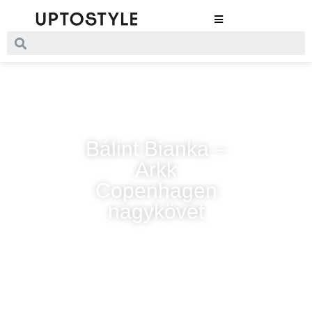
Bálint Bianka –
Arkk
Copenhagen
nagykövet