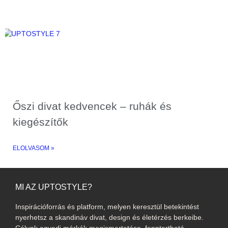
Őszi divat kedvencek – ruhák és
kiegészítők
ELOLVASOM »
MI AZ UPTOSTYLE?
Inspirációforrás és platform, melyen keresztül betekintést
nyerhetsz a skandináv divat, design és életérzés berkeibe.
Célunk egyedi márkák megismertetése, fenntartható