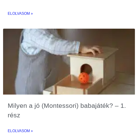
ELOLVASOM »
Milyen a jó (Montessori) babajáték? – 1.
rész
ELOLVASOM »