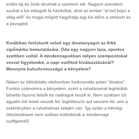
erdős táj és őzek tárulnak a szemem elé. Nagyon szeretem
azokat a kis eldugott fa házikókat, ahol az ember “el tud bújni a
világ elől” és maga mögött hagyhatja egy kis időre a stresszt és
a pezsgést.
Korábban fotóztunk veled egy divatanyagot az Arkk
cipőmárka bemutatására. Oda egy nagyon laza, sportos
szettben voltál. A mindennapokban milyen szempontokat
veszel figyelembe, a napi outfited kiválasztásánál?
Mennyire kulcsfontosságú a kényelem?
Nálam az öltözködés elsősorban funkcionális aztán “divatos”.
Fontos számomra a kényelem, ezért a ruhatáramat leginkább
bővebb fazonú felsők és nadrágok teszik ki. Nem szoktam túl
agyalni mit mivel veszek fel, legtöbbször azt veszem fel, ami a
szekrényben a ruhahalmaz tetején van. Így aztán a hétvégi
öltözködésem nem sokban különbözik a mindennapi
outfitjeimtől.