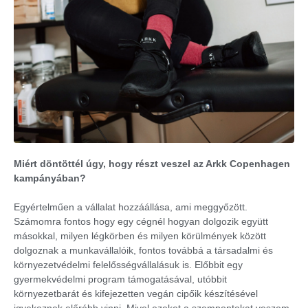
Miért döntöttél úgy, hogy részt veszel az Arkk Copenhagen
kampányában?
Egyértelműen a vállalat hozzáállása, ami meggyőzött.
Számomra fontos hogy egy cégnél hogyan dolgozik együtt
másokkal, milyen légkörben és milyen körülmények között
dolgoznak a munkavállalóik, fontos továbbá a társadalmi és
környezetvédelmi felelősségvállalásuk is. Előbbit egy
gyermekvédelmi program támogatásával, utóbbit
környezetbarát és kifejezetten vegán cipőik készítésével
igyekeznek előrébb vinni. Mivel ezeket a szempontokat veszem