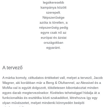
legsikeresebb
kampánya között
szerepelt.
Népszerűsége
azóta is töretlen, a
népszerűség pedig
egyre csak nő az
európai és ázsiai
országokban
egyaránt.
A tervező
A márka komoly, céltudatos értékeket vall, melyet a tervező, Jacob
Wagner, aki korábban már a Beng & Olufsennel, az Alessivel és a
MoMa-val is együtt dolgozott, tökéletesen kibontakoztat minden
egyes darab megtervezésekor. Kivételes tehetséggel hidalja át a
funkcionalitás és esztétika közti szakadékot, létrehozva így egy
olyan művészetet, melyet mindenki könnyedén beépíti