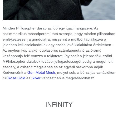
Minden Philosopher darab az idő egy igazi hangszere. Az
aszimmetrikus másodpercmutató szerepe, hogy minden pillanatban
emlékeztessen a gondolatra, miszerint a múltból táplálkozva a
jelenben kell cselekednünk egy szebb jövő kialakítása érdekében.
Az enyhén kúp alakú, duplasoros számlapmutató az óramű
középpontja felé vonzza a tekintetet, így segít a jelenre fókuszálni.
A Philosopher darabok további jellegzetességét pedig a megemelt
szegély, a csiszolt megjelenés és az egyedi órakorona adják.
Kedvencünk a
Gun Metal Mesh
, melyet sok, a bőrszíjas variációkon
túl
Rose Gold
és
Silver
változatban is megvásárolhatsz.
INFINITY