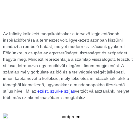
Az Infinity kollekció megalkotásakor a tervező legjelentősebb
inspirációforrása a természet volt. Igyekezett azonban kiszűrni
mindazt a romboló hatást, melyet modern civilizációnk gyakorol
Földünkre, s csupán az egyszerűséget, tisztaságot és szépséget
hagyta meg. Mindezt reprezentálja a számlap visszafogott, letisztult
stílusa, létrehozva egy rendkívül elegáns, finom megjelenést. A
számlap mély görbülete az idő és a tér végtelenségét jelképezi,
innen kapta nevét a kollekció, mely tökéletes mindazoknak, akik a
tömegből kiemelkedő, ugyanakkor a mindennapokba illeszkedő
stílus hívei. Mi az
ezüst, szürke szíjas
verziót választanánk, melyet
több más színkombinációban is megtalálsz.