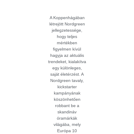
A Koppenhágában
létrejött Nordgreen
jellegzetessége,
hogy teljes
mértékben
figyelmen kívül
hagyja az aktuális
trendeket, kialakítva
egy különleges,
saját életérzést. A
Nordgreen tavaly,
kickstarter
kampányának
köszönhetően
robbant be a
skandináv
óramárkák
világába, mely
Európa 10