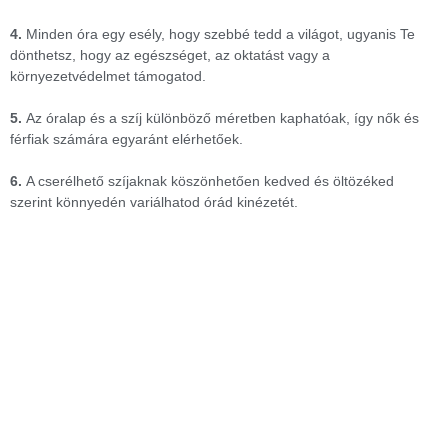
4.
Minden óra egy esély, hogy szebbé tedd a világot, ugyanis Te
dönthetsz, hogy az egészséget, az oktatást vagy a
környezetvédelmet támogatod.
5.
Az óralap és a szíj különböző méretben kaphatóak, így nők és
férfiak számára egyaránt elérhetőek.
6.
A cserélhető szíjaknak köszönhetően kedved és öltözéked
szerint könnyedén variálhatod órád kinézetét.